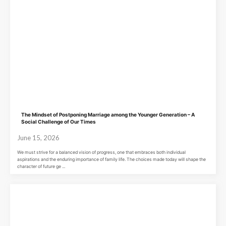
The Mindset of Postponing Marriage among the Younger Generation – A
Social Challenge of Our Times
June 15, 2026
We must strive for a balanced vision of progress, one that embraces both individual
aspirations and the enduring importance of family life. The choices made today will shape the
character of future ge ...