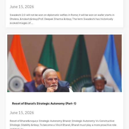
June 15, 2026
Swadeshi 2.0 will not be won on diplomatic selfies in Rome; it will be won on wafer starts in
Dholera. &mdash;&nbsp;Prof. Deepak Sharma &nbsp; The term Swadeshi has historically
evoked images of ...
Reset of Bharat’s Strategic Autonomy (Part-1)
June 15, 2026
Reset of Bharat&rsquo;s Strategic Autonomy Bharat: Strategic Autonomy Vs Constructive
Strategic Stability &nbsp; To become a Viksit Bharat, Bharat must play a more proactive role
and truly av ...