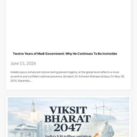
Twelve Years of Modi Government: Why He Continues To Be Invincible
June 15, 2026
India&rsquo;s enhanced stature during present regime, at the global level reflects a more
assertive and confident national presence. &mdash; Dr. Ashwani Mahajan &nbsp; On May 26,
2014, Narendra ...