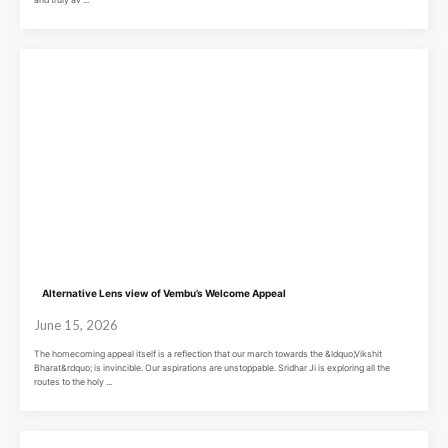
Alternative Lens view of Vembu’s Welcome Appeal
June 15, 2026
The homecoming appeal itself is a reflection that our march towards the &ldquo;Vikshit
Bharat&rdquo; is invincible. Our aspirations are unstoppable. Sridhar Ji is exploring all the
routes to the holy ...