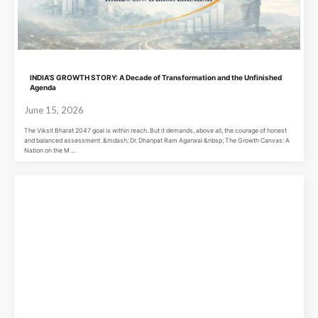
INDIA’S GROWTH STORY: A Decade of Transformation and the Unfinished
Agenda
June 15, 2026
The Viksit Bharat 2047 goal is within reach. But it demands, above all, the courage of honest
and balanced assessment. &mdash; Dr. Dhanpat Ram Agarwal &nbsp; The Growth Canvas: A
Nation on the M ...