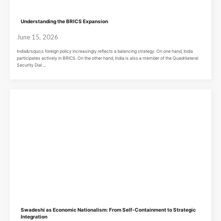
Understanding the BRICS Expansion
June 15, 2026
India&rsquo;s foreign policy increasingly reflects a balancing strategy. On one hand, India
participates actively in BRICS. On the other hand, India is also a member of the Quadrilateral
Security Dial ...
Swadeshi as Economic Nationalism: From Self-Containment to Strategic
Integration