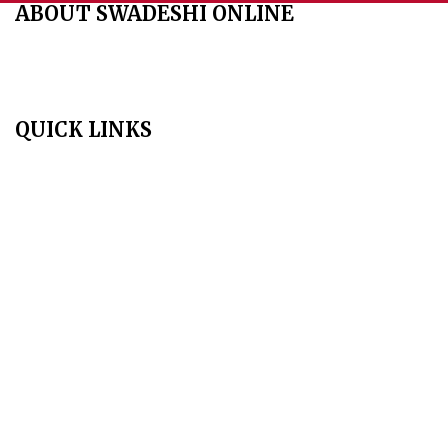
ABOUT SWADESHI ONLINE
The Swadeshi Jagaran Manch is a economic and cultural
organisation founded in 1991. It promotes national self reliance.
QUICK LINKS
Home
About Us
Aim & Scope
Editorial Board
Archives
Author Guidelines
Publication Ethics
Peer Review Policy
Copyright Policy