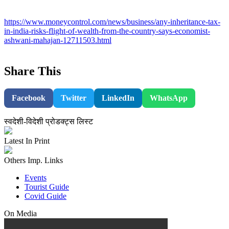
https://www.moneycontrol.com/news/business/any-inheritance-tax-
in-india-risks-flight-of-wealth-from-the-country-says-economist-
ashwani-mahajan-12711503.html
Share This
Facebook
Twitter
LinkedIn
WhatsApp
स्वदेशी-विदेशी प्रोडक्ट्स लिस्ट
Latest In Print
Others Imp. Links
Events
Tourist Guide
Covid Guide
On Media