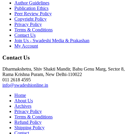
Author Guidelines
Publication Ethics
Peer Review Policy
Copyright Policy
Privacy Policy
Terms & Conditions
Contact Us
Join Us - Swadeshi Media & Prakashan
My Account
Contact Us
Dharmakshetra, Shiv Shakti Mandir, Babu Genu Marg, Sector 8,
Rama Krishna Puram, New Delhi-110022
011 2618 4595
info@swadeshionline.in
Home
About Us
Archives
Privacy Policy
Terms & Conditions
Refund Policy
Shipping Policy
Contact