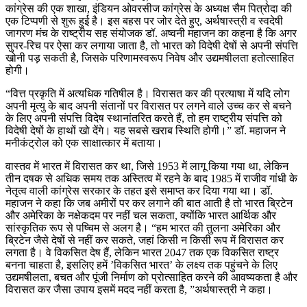
कांग्रेस की एक शाखा, इंडियन ओवरसीज कांग्रेस के अध्यक्ष सैम पित्रोदा की
एक टिप्पणी से शुरू हुई है। इस बहस पर जोर देते हुए, अर्थषास्त्री व स्वदेषी
जागरण मंच के राष्ट्रीय सह संयोजक डॉ. अष्वनी महाजन का कहना है कि अगर
सुपर-रिच पर ऐसा कर लगाया जाता है, तो भारत को विदेषी देषों से अपनी संपत्ति
खोनी पड़ सकती है, जिसके परिणामस्वरूप निवेष और उद्यमषीलता हतोत्साहित
होगी।
“वित्त प्रकृति में अत्यधिक गतिषील है। विरासत कर की प्रत्याषा में यदि लोग
अपनी मृत्यु के बाद अपनी संतानों पर विरासत पर लगने वाले उच्च कर से बचने
के लिए अपनी संपत्ति विदेष स्थानांतरित करते हैं, तो हम राष्ट्रीय संपत्ति को
विदेषी देषों के हाथों खो देंगे। यह सबसे खराब स्थिति होगी।” डॉ. महाजन ने
मनीकंट्रोल को एक साक्षात्कार में बताया।
वास्तव में भारत में विरासत कर था, जिसे 1953 में लागू किया गया था, लेकिन
तीन दषक से अधिक समय तक अस्तित्व में रहने के बाद 1985 में राजीव गांधी के
नेतृत्व वाली कांग्रेस सरकार के तहत इसे समाप्त कर दिया गया था। डॉ.
महाजन ने कहा कि जब अमीरों पर कर लगाने की बात आती है तो भारत ब्रिटेन
और अमेरिका के नक्षेकदम पर नहीं चल सकता, क्योंकि भारत आर्थिक और
सांस्कृतिक रूप से पष्चिम से अलग है। “हम भारत की तुलना अमेरिका और
ब्रिटेन जैसे देषों से नहीं कर सकते, जहां किसी न किसी रूप में विरासत कर
लगता है। वे विकसित देष हैं, लेकिन भारत 2047 तक एक विकसित राष्ट्र
बनना चाहता है, इसलिए हमें ’विकसित भारत’ के लक्ष्य तक पहुंचने के लिए
उद्यमषीलता, बचत और पूंजी निर्माण को प्रोत्साहित करने की आवष्यकता है और
विरासत कर जैसा उपाय इसमें मदद नहीं करता है, ”अर्थषास्त्री ने कहा।