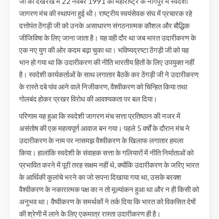
जी की देखरेख में 22 नवंबर 1991 को महाराष्ट्र के नागपुर में स्वदेशी
जागरण मंच की स्थापना हुई थी। राष्ट्रीय स्वयंसेवक संघ में प्रचारक रहे
दत्तोपंत ठेंगड़ी जी को उनके असाधारण संगठनात्मक कौशल और बौद्धिक
जीजिविषा के लिए जाना जाता है। यह वही दौर था जब भारत उदारीकरण के
एक नए युग की ओर कदम बढ़ा चुका था। भविष्यद्रष्टा ठेंगड़ी जी को यह
भान हो गया था कि उदारीकरण की नीति भारतीय हितों के लिए उपयुक्त नहीं
है। स्वदेशी कार्यकर्ताओं के साथ लगातार बैठकें कर ठेंगड़ी जी ने उदारीकरण
के रास्ते दबे पांव आने वाले निजीकरण, वैश्वीकरण को चिन्हित किया तथा
गोलबंद होकर प्रखर विरोध की आवश्यकता पर बल दिया।
परिणाम यह हुआ कि स्वदेशी जागरण मंच सत्ता प्रतिष्ठान की नजर में
असंतोष की एक महत्वपूर्ण आवाज बन गया। पहले 5 वर्षों के दौरान मंच ने
उदारीकरण के नाम पर नासमझ वैश्वीकरण के खिलाफ लगातार हमला
किया। हालांकि स्वदेशी के संवाहक सत्ता के गलियारों में नीति निर्माताओं को
प्रभावित करने में पूरी तरह सक्षम नहीं थे, क्योंकि उदारीकरण के जरिए भारत
के आर्थिकी कुलांचे भरने का जो सपना दिखाया गया था, उसके बरक्श
वैश्वीकरण के नकारात्मक पक्ष का न तो मूल्यांकन हुआ था और न ही किसी को
अनुभव था। वैष्वीकरण के समर्थकों ने तर्क दिया कि भारत को विकसित देषों
की श्रेणी में लाने के लिए एकमात्र रास्ता उदारीकरण ही है।