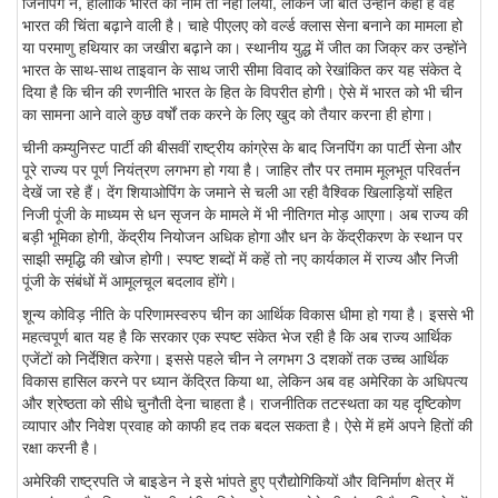
जिनपिंग ने, हालांकि भारत का नाम तो नहीं लिया, लेकिन जो बातें उन्होंने कही है वह
भारत की चिंता बढ़ाने वाली है। चाहे पीएलए को वर्ल्ड क्लास सेना बनाने का मामला हो
या परमाणु हथियार का जखीरा बढ़ाने का। स्थानीय युद्ध में जीत का जिक्र कर उन्होंने
भारत के साथ-साथ ताइवान के साथ जारी सीमा विवाद को रेखांकित कर यह संकेत दे
दिया है कि चीन की रणनीति भारत के हित के विपरीत होगी। ऐसे में भारत को भी चीन
का सामना आने वाले कुछ वर्षों तक करने के लिए खुद को तैयार करना ही होगा।
चीनी कम्युनिस्ट पार्टी की बीसवीं राष्ट्रीय कांग्रेस के बाद जिनपिंग का पार्टी सेना और
पूरे राज्य पर पूर्ण नियंत्रण लगभग हो गया है। जाहिर तौर पर तमाम मूलभूत परिवर्तन
देखें जा रहे हैं। देंग शियाओपिंग के जमाने से चली आ रही वैश्विक खिलाड़ियों सहित
निजी पूंजी के माध्यम से धन सृजन के मामले में भी नीतिगत मोड़ आएगा। अब राज्य की
बड़ी भूमिका होगी, केंद्रीय नियोजन अधिक होगा और धन के केंद्रीकरण के स्थान पर
साझी समृद्धि की खोज होगी। स्पष्ट शब्दों में कहें तो नए कार्यकाल में राज्य और निजी
पूंजी के संबंधों में आमूलचूल बदलाव होंगे।
शून्य कोविड़ नीति के परिणामस्वरुप चीन का आर्थिक विकास धीमा हो गया है। इससे भी
महत्वपूर्ण बात यह है कि सरकार एक स्पष्ट संकेत भेज रही है कि अब राज्य आर्थिक
एजेंटों को निर्देशित करेगा। इससे पहले चीन ने लगभग 3 दशकों तक उच्च आर्थिक
विकास हासिल करने पर ध्यान केंद्रित किया था, लेकिन अब वह अमेरिका के अधिपत्य
और श्रेष्ठता को सीधे चुनौती देना चाहता है। राजनीतिक तटस्थता का यह दृष्टिकोण
व्यापार और निवेश प्रवाह को काफी हद तक बदल सकता है। ऐसे में हमें अपने हितों की
रक्षा करनी है।
अमेरिकी राष्ट्रपति जे बाइडेन ने इसे भांपते हुए प्रौद्योगिकियों और विनिर्माण क्षेत्र में