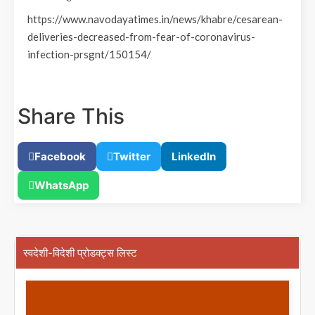
https://www.navodayatimes.in/news/khabre/cesarean-
deliveries-decreased-from-fear-of-coronavirus-
infection-prsgnt/150154/
Share This
Facebook
Twitter
LinkedIn
WhatsApp
स्वदेशी-विदेशी प्रोडक्ट्स लिस्ट