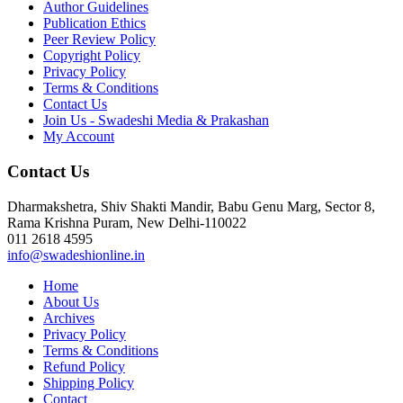
Author Guidelines
Publication Ethics
Peer Review Policy
Copyright Policy
Privacy Policy
Terms & Conditions
Contact Us
Join Us - Swadeshi Media & Prakashan
My Account
Contact Us
Dharmakshetra, Shiv Shakti Mandir, Babu Genu Marg, Sector 8,
Rama Krishna Puram, New Delhi-110022
011 2618 4595
info@swadeshionline.in
Home
About Us
Archives
Privacy Policy
Terms & Conditions
Refund Policy
Shipping Policy
Contact