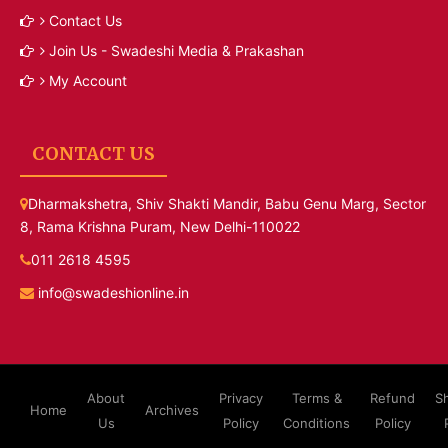
Contact Us
Join Us - Swadeshi Media & Prakashan
My Account
CONTACT US
Dharmakshetra, Shiv Shakti Mandir, Babu Genu Marg, Sector
8, Rama Krishna Puram, New Delhi-110022
011 2618 4595
info@swadeshionline.in
About
Privacy
Terms &
Refund
S
Home
Archives
Us
Policy
Conditions
Policy