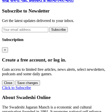
कोई सपना नहीं, हकीकत है आत्मनिर्भर-भारत
Subscribe to Newsletter
Get the latest updates delivered to your inbox.
Subscribe
Subscription
×
Create a free account, or log in.
Gain access to limited free articles, news alerts, select newsletters,
podcasts and some daily games.
Close
Save changes
Click to Subscribe
About Swadeshi Online
The Swadeshi Jagaran Manch is a economic and cultural
organisation founded in 1991. It promotes national self reliance.