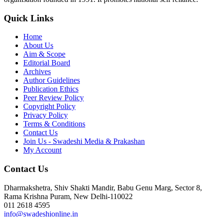
Quick Links
Home
About Us
Aim & Scope
Editorial Board
Archives
Author Guidelines
Publication Ethics
Peer Review Policy
Copyright Policy
Privacy Policy
Terms & Conditions
Contact Us
Join Us - Swadeshi Media & Prakashan
My Account
Contact Us
Dharmakshetra, Shiv Shakti Mandir, Babu Genu Marg, Sector 8,
Rama Krishna Puram, New Delhi-110022
011 2618 4595
info@swadeshionline.in