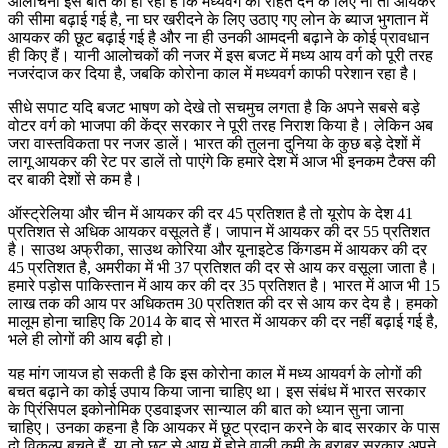
आलोचना इस बात की हो रही है कि मध्यवर्ग को राहत देने के लिए ना तो आयकर
की सीमा बढ़ाई गई है, ना घर खरीदने के लिए उठाए गए लोन के ब्याज भुगतान में
आयकर की छूट बढ़ाई गई है और ना ही उनकी आमदनी बढ़ाने के कोई प्रावधान
ही किए हैं। यानी आलोचकों की नजर में इस बजट में मध्य आय वर्ग को पूरी तरह
नजरंदाज कर दिया है, जबकि कोरोना काल में मध्यवर्ग काफी परेशान रहा है।
सीधे सपाट यदि बजट भाषण को देखे तो सचमुच लगता है कि अपने सबसे बड़े
वोटर वर्ग को भाजपा की केंद्र सरकार ने पूरी तरह निराश किया है। लेकिन अब
जरा वास्तविकता पर नजर डालें। भारत की तुलना दुनिया के कुछ बड़े देशों में
लागू आयकर की रेट पर डालें तो पाएंगे कि हमारे देश में आज भी इनकम टैक्स की
दर बाकी देशों से कम है।
ऑस्ट्रेलिया और चीन में आयकर की दर 45 प्रतिशत है तो यूरोप के देश 41
प्रतिशत से अधिक आयकर वसूलते हैं। जापान में आयकर की दर 55 प्रतिशत
है। साउथ अफ्रीका, साउथ कोरिया और यूनाइटेड किंगडम में आयकर की दर
45 प्रतिशत है, अमरीका में भी 37 प्रतिशत की दर से आय कर वसूला जाता है।
हमारे पड़ोस पाकिस्तान में आय कर की दर 35 प्रतिशत है। भारत में आज भी 15
लाख तक की आय पर अधिकतम 30 प्रतिशत की दर से आय कर देय है। हमको
मालूम होना चाहिए कि 2014 के बाद से भारत में आयकर की दर नहीं बढ़ाई गई है,
भले ही लोगों की आय बढ़ी हो।
यह मांग जायज हो सकती है कि इस कोरोना काल में मध्य आयवर्ग के लोगों की
बचत बढ़ाने का कोई उपाय किया जाना चाहिए था। इस संबंध में भारत सरकार
के प्रिंसिपल इकोनोमिक एडवाइजर सान्याल की बात को ध्यान सुना जाना
चाहिए। उनका कहना है कि आयकर में छूट प्रदान करने के बाद सरकार के पास
दो विकल्प बचते हैं, या तो छूट से आय में होने वाली कमी के बराबर सरकार अपने