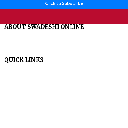
Click to Subscribe
ABOUT SWADESHI ONLINE
The Swadeshi Jagaran Manch is a economic and cultural
organisation founded in 1991. It promotes national self reliance.
QUICK LINKS
Home
About Us
Aim & Scope
Editorial Board
Archives
Author Guidelines