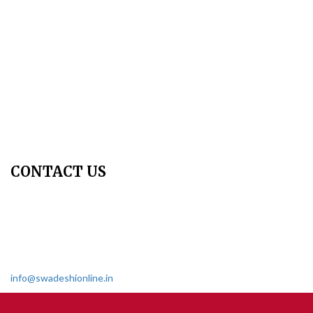
Publication Ethics
Peer Review Policy
Copyright Policy
Privacy Policy
Terms & Conditions
Contact Us
Join Us - Swadeshi Media & Prakashan
My Account
CONTACT US
Dharmakshetra, Shiv Shakti Mandir, Babu Genu Marg, Sector 8,
Rama Krishna Puram, New Delhi-110022
011 2618 4595
info@swadeshionline.in