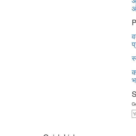
आ
P
व
प
स
क
भ
S
Ge