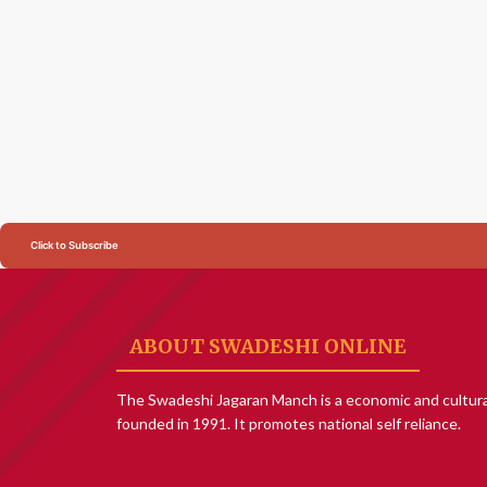
Click to Subscribe
ABOUT SWADESHI ONLINE
The Swadeshi Jagaran Manch is a economic and cultura
founded in 1991. It promotes national self reliance.