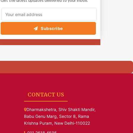
Get the latest updates delivered to your inbox.
Subscribe
CONTACT US
Dharmakshetra, Shiv Shakti Mandir,
Babu Genu Marg, Sector 8, Rama
Krishna Puram, New Delhi-110022
011 2618 4595