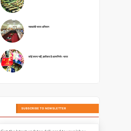
स्वावलंबी भारत अभियान
कोई सपना नहीं, हकीकत है आत्मनिर्भर-भारत
SUBSCRIBE TO NEWSLETTER