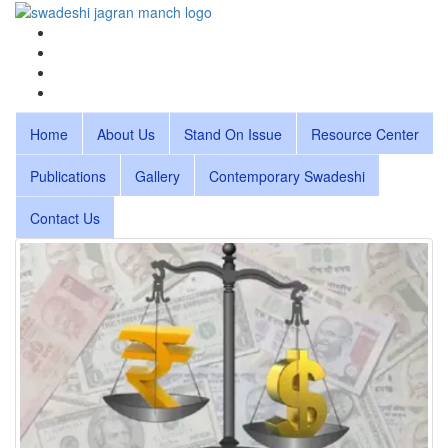
Home
About Us
Stand On Issue
Resource Center
Publications
Gallery
Contemporary Swadeshi
Contact Us