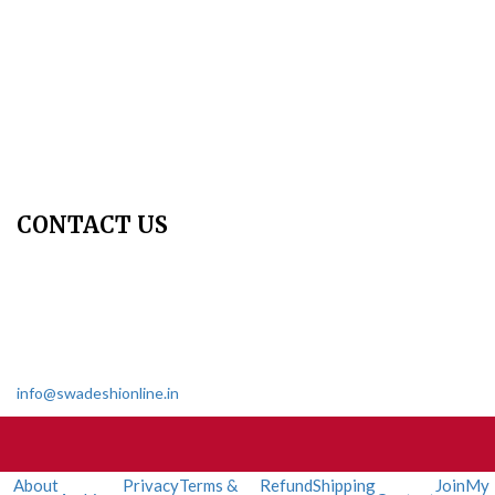
Copyright Policy
Privacy Policy
Terms & Conditions
Contact Us
Join Us - Swadeshi Media & Prakashan
My Account
CONTACT US
Dharmakshetra, Shiv Shakti Mandir, Babu Genu Marg, Sector 8,
Rama Krishna Puram, New Delhi-110022
011 2618 4595
info@swadeshionline.in
About
Privacy
Terms &
Refund
Shipping
Join
My