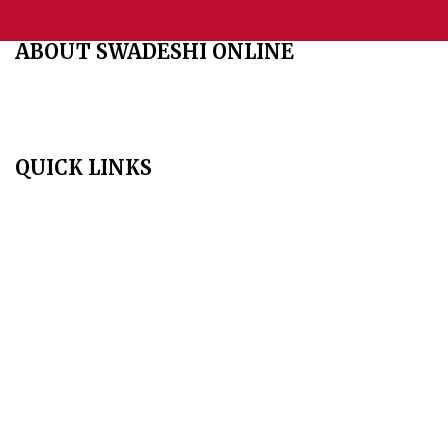
ABOUT SWADESHI ONLINE
The Swadeshi Jagaran Manch is a economic and cultural
organisation founded in 1991. It promotes national self reliance.
QUICK LINKS
Home
About Us
Aim & Scope
Editorial Board
Archives
Author Guidelines
Publication Ethics
Peer Review Policy