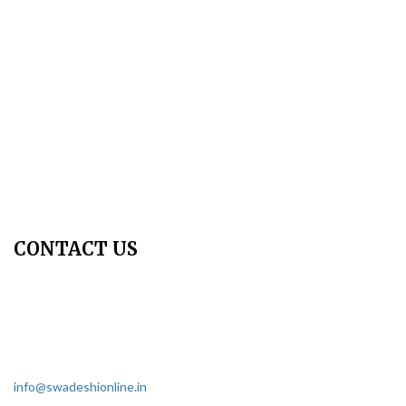
Author Guidelines
Publication Ethics
Peer Review Policy
Copyright Policy
Privacy Policy
Terms & Conditions
Contact Us
Join Us - Swadeshi Media & Prakashan
My Account
CONTACT US
Dharmakshetra, Shiv Shakti Mandir, Babu Genu Marg, Sector 8,
Rama Krishna Puram, New Delhi-110022
011 2618 4595
info@swadeshionline.in