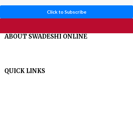
Click to Subscribe
ABOUT SWADESHI ONLINE
The Swadeshi Jagaran Manch is a economic and cultural
organisation founded in 1991. It promotes national self reliance.
QUICK LINKS
Home
About Us
Aim & Scope
Editorial Board
Archives