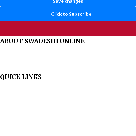
Save changes
Click to Subscribe
ABOUT SWADESHI ONLINE
The Swadeshi Jagaran Manch is a economic and cultural organisation
founded in 1991. It promotes national self reliance.
QUICK LINKS
Home
About Us
Aim & Scope
Editorial Board
Archives