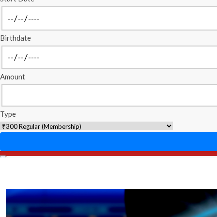
Birthdate
Amount
Type
Home
About Us
Stand On Issue
Resource C