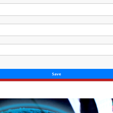
Save
enter
Publications
Gallery
Contemporary Swa