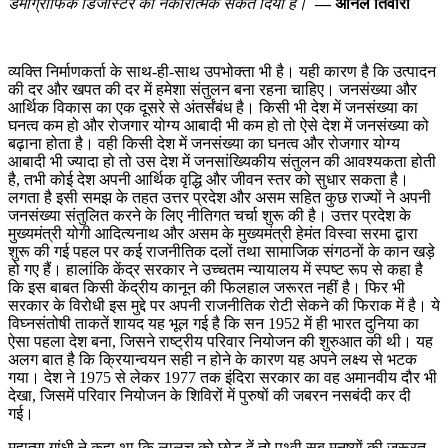
डेमोग्राफिक डिजास्टर का नकारात्मक संकेत दिया है।
— अनिल तिवारी
व्यक्ति निर्माणकर्ता के साथ-ही-साथ उपभोक्ता भी है। यही कारण है कि उत्पादन
की दर और खपत की दर में हमेशा संतुलन बना रहना चाहिए। जनसंख्या और
आर्थिक विकास का एक दूसरे से अंतर्संबंध है। किसी भी देश में जनसंख्या का
घनत्व कम हो और रोजगार योग्य आबादी भी कम हो तो ऐसे देश में जनसंख्या को
बढ़ाना होता है। वही किसी देश में जनसंख्या का घनत्व और रोजगार योग्य
आबादी भी ज्यादा हो तो उस देश में जनसांख्यिकीय संतुलन की आवश्यकता होती
है, तभी कोई देश अपनी आर्थिक वृद्धि और जीवन स्तर को सुधार सकता है।
लगता है इसी समझ के तहत उत्तर प्रदेश और असम सहित कुछ राज्यों ने अपनी
जनसंख्या संतुलित करने के लिए नीतिगत चर्चा शुरू की है। उत्तर प्रदेश के
मुख्यमंत्री योगी आदित्यनाथ और असम के मुख्यमंत्री हेमंत विस्वा सरमा द्वारा
शुरू की गई पहल पर कई राजनीतिक दलों तथा सामाजिक संगठनों के कान खड़े
हो गए हैं। हालांकि केंद्र सरकार ने उच्चतम न्यायालय में स्पष्ट रूप से कहा है
कि इस बाबत किसी केंद्रीय कानून की फिलहाल जरूरत नहीं है। फिर भी
सरकार के विरोधी इस मुद्दे पर अपनी राजनीतिक रोटी सेकने की फिराक में है। ये
विघ्नसंतोषी ताकतें शायद यह भूल गई है कि सन 1952 में ही भारत दुनिया का
ऐसा पहला देश बना, जिसने राष्ट्रीय परिवार नियोजन की शुरुआत की थी। यह
अलग बात है कि क्रियान्वयन सही न होने के कारण यह अपने लक्ष्य से भटक
गया। देश ने 1975 से लेकर 1977 तक इंदिरा सरकार का वह अमानवीय दौर भी
देखा, जिसमें परिवार नियोजन के शिविरों में पुरुषों की जबरन नसबंदी कर दी
गई।
महात्मा गांधी ने कहा था कि लालच को छोड़ दें तो पृथ्वी सब मनुष्यों की जरूरत