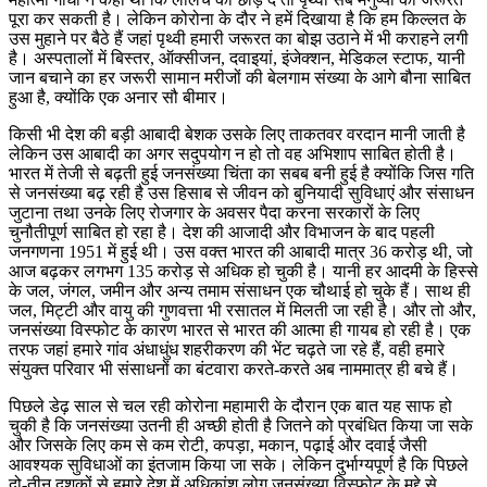
पूरा कर सकती है। लेकिन कोरोना के दौर ने हमें दिखाया है कि हम किल्लत के
उस मुहाने पर बैठे हैं जहां पृथ्वी हमारी जरूरत का बोझ उठाने में भी कराहने लगी
है। अस्पतालों में बिस्तर, ऑक्सीजन, दवाइयां, इंजेक्शन, मेडिकल स्टाफ, यानी
जान बचाने का हर जरूरी सामान मरीजों की बेलगाम संख्या के आगे बौना साबित
हुआ है, क्योंकि एक अनार सौ बीमार।
किसी भी देश की बड़ी आबादी बेशक उसके लिए ताकतवर वरदान मानी जाती है
लेकिन उस आबादी का अगर सदुपयोग न हो तो वह अभिशाप साबित होती है।
भारत में तेजी से बढ़ती हुई जनसंख्या चिंता का सबब बनी हुई है क्योंकि जिस गति
से जनसंख्या बढ़ रही है उस हिसाब से जीवन को बुनियादी सुविधाएं और संसाधन
जुटाना तथा उनके लिए रोजगार के अवसर पैदा करना सरकारों के लिए
चुनौतीपूर्ण साबित हो रहा है। देश की आजादी और विभाजन के बाद पहली
जनगणना 1951 में हुई थी। उस वक्त भारत की आबादी मात्र 36 करोड़ थी, जो
आज बढ़कर लगभग 135 करोड़ से अधिक हो चुकी है। यानी हर आदमी के हिस्से
के जल, जंगल, जमीन और अन्य तमाम संसाधन एक चौथाई हो चुके हैं। साथ ही
जल, मिट्टी और वायु की गुणवत्ता भी रसातल में मिलती जा रही है। और तो और,
जनसंख्या विस्फोट के कारण भारत से भारत की आत्मा ही गायब हो रही है। एक
तरफ जहां हमारे गांव अंधाधुंध शहरीकरण की भेंट चढ़ते जा रहे हैं, वही हमारे
संयुक्त परिवार भी संसाधनों का बंटवारा करते-करते अब नाममात्र ही बचे हैं।
पिछले डेढ़ साल से चल रही कोरोना महामारी के दौरान एक बात यह साफ हो
चुकी है कि जनसंख्या उतनी ही अच्छी होती है जितने को प्रबंधित किया जा सके
और जिसके लिए कम से कम रोटी, कपड़ा, मकान, पढ़ाई और दवाई जैसी
आवश्यक सुविधाओं का इंतजाम किया जा सके। लेकिन दुर्भाग्यपूर्ण है कि पिछले
दो-तीन दशकों से हमारे देश में अधिकांश लोग जनसंख्या विस्फोट के मुद्दे से