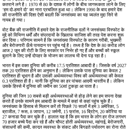
कतराने लगे है। 1970 से 80 के दशक में लोगों के बीच जागरूकता लाने के लिए
‘हम दो-हमारे दो’ का नारा प्रचलित हुआ था। लेकिन 1990 के बाद हमारे देश
की राजनीति की दिशा ऐसी बदली कि जनसंख्या का यह ज्वलंत मुद्दा सिरे से
गायब हो गया।
वोट बैंक की राजनीति में हमारे देश के राजनीतिक दलों ने जनसंख्या विस्फोट के
मुद्दे को विभिन्न धर्मों और संप्रदायों के खिलाफ साजिश की तरह पेश करना शुरू
कर दिया। परिणाम सामने है कि जनसंख्या विस्फोट के कारण गरीबी, भुखमरी
और बेरोजगारी ऊँचे पायदान पर पहुंच गई है। तथ्य है कि देश के 80 करोड लोग
आज 2 जून की रोटी के लिए सरकार पर निर्भर हो गए हैं और बच्चों को स्कूल
बुलाने के लिए उन्हें दोपहर के भोजन का लालच भी देना पड़ रहा है।
भारत में इस वक्त दुनिया की करीब 17.5 प्रतिशत आबादी है। जिसके वर्ष 2027
तक 20 प्रतिशत होने का अनुमान है। लेकिन उसके पास दुनिया का केवल 2
प्रतिशत ही भूभाग है और उसकी अर्थव्यवस्था विश्व की अर्थव्यवस्था की केवल
0.3 प्रतिशत ही है। यानी कि दुनिया का हर पांचवा आदमी भारतीय है। लेकिन
उसके हिस्से में दुनिया की जमीन का 50वां टुकड़ा आ पाता है।
दुनिया की जिन 10 सबसे बड़ी अर्थव्यवस्थाओं से होड़ लेने का हम सपना देखा
करते हैं उनके सामने हम आबादी के मामले में कहां से कहां पहुंच चुके हैं।
जनसंख्या के हिसाब से मिलान करें तो पिछले 70 सालों में हम 3 अमेरिका, 5
ब्राजील, 7 रूस, 8 जापान, 12 जर्मनी, 15 फ्रांस, 16 ब्रिटेन, 20 कोरिया या
27 कनाडा पैदा कर चुके हैं। हालात यह है कि हम भारत के लोग हर रोज लगभग
70 हजार बच्चे पैदा कर रहे हैं और चौपट होती अर्थव्यवस्था, महंगाई, बेरोजगारी,
संसाधनों की कमी, कानून व्यवस्था के संकट और बिगड़ते पर्यावरण का रोना रोते