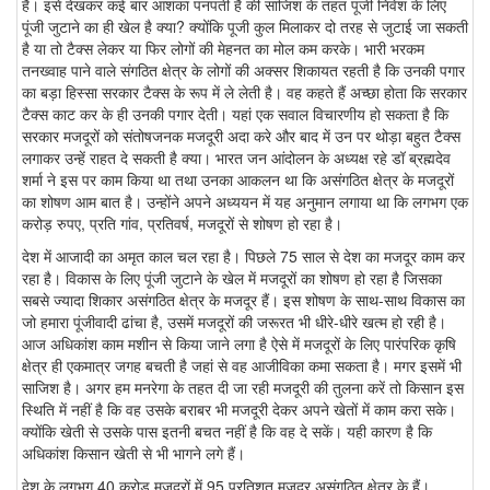
है। इसे देखकर कई बार आशंका पनपती है की साजिश के तहत पूजी निवेश के लिए
पूंजी जुटाने का ही खेल है क्या? क्योंकि पूजी कुल मिलाकर दो तरह से जुटाई जा सकती
है या तो टैक्स लेकर या फिर लोगों की मेहनत का मोल कम करके। भारी भरकम
तनख्वाह पाने वाले संगठित क्षेत्र के लोगों की अक्सर शिकायत रहती है कि उनकी पगार
का बड़ा हिस्सा सरकार टैक्स के रूप में ले लेती है। वह कहते हैं अच्छा होता कि सरकार
टैक्स काट कर के ही उनकी पगार देती। यहां एक सवाल विचारणीय हो सकता है कि
सरकार मजदूरों को संतोषजनक मजदूरी अदा करे और बाद में उन पर थोड़ा बहुत टैक्स
लगाकर उन्हें राहत दे सकती है क्या। भारत जन आंदोलन के अध्यक्ष रहे डॉ ब्रह्मदेव
शर्मा ने इस पर काम किया था तथा उनका आकलन था कि असंगठित क्षेत्र के मजदूरों
का शोषण आम बात है। उन्होंने अपने अध्ययन में यह अनुमान लगाया था कि लगभग एक
करोड़ रुपए, प्रति गांव, प्रतिवर्ष, मजदूरों से शोषण हो रहा है।
देश में आजादी का अमृत काल चल रहा है। पिछले 75 साल से देश का मजदूर काम कर
रहा है। विकास के लिए पूंजी जुटाने के खेल में मजदूरों का शोषण हो रहा है जिसका
सबसे ज्यादा शिकार असंगठित क्षेत्र के मजदूर हैं। इस शोषण के साथ-साथ विकास का
जो हमारा पूंजीवादी ढांचा है, उसमें मजदूरों की जरूरत भी धीरे-धीरे खत्म हो रही है।
आज अधिकांश काम मशीन से किया जाने लगा है ऐसे में मजदूरों के लिए पारंपरिक कृषि
क्षेत्र ही एकमात्र जगह बचती है जहां से वह आजीविका कमा सकता है। मगर इसमें भी
साजिश है। अगर हम मनरेगा के तहत दी जा रही मजदूरी की तुलना करें तो किसान इस
स्थिति में नहीं है कि वह उसके बराबर भी मजदूरी देकर अपने खेतों में काम करा सके।
क्योंकि खेती से उसके पास इतनी बचत नहीं है कि वह दे सकें। यही कारण है कि
अधिकांश किसान खेती से भी भागने लगे हैं।
देश के लगभग 40 करोड मजदूरों में 95 प्रतिशत मजदूर असंगठित क्षेत्र के हैं।