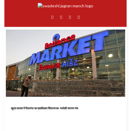
खुदरा बाजार में रिलायंस का एकाधिकार चिंताजनकः स्वदेशी जागरण मंच