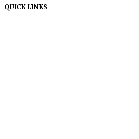
QUICK LINKS
Home
About Us
Aim & Scope
Editorial Board
Archives
Author Guidelines
Publication Ethics
Peer Review Policy
Copyright Policy
Privacy Policy
Terms & Conditions
Contact Us
Join Us - Swadeshi Media & Prakashan