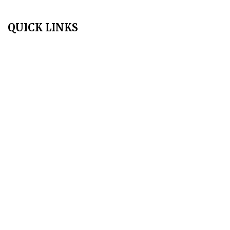
organisation founded in 1991. It promotes national self reliance.
QUICK LINKS
Home
About Us
Aim & Scope
Editorial Board
Archives
Author Guidelines
Publication Ethics
Peer Review Policy
Copyright Policy
Privacy Policy
Terms & Conditions
Contact Us