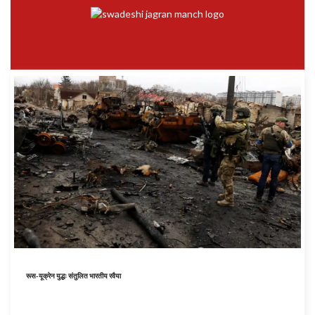
रूस-यूक्रेन युद्धः संतुलित भारतीय रवैया