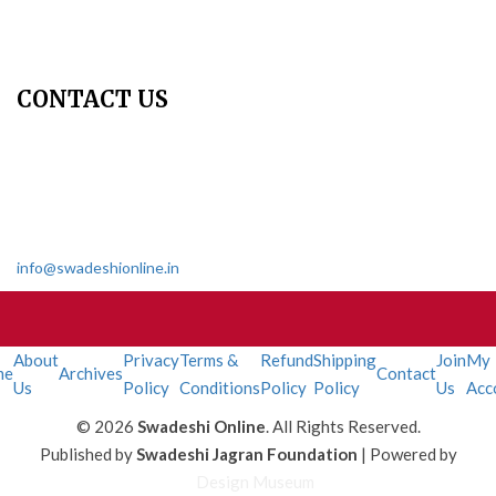
Join Us - Swadeshi Media & Prakashan
My Account
CONTACT US
Dharmakshetra, Shiv Shakti Mandir, Babu Genu Marg, Sector 8,
Rama Krishna Puram, New Delhi-110022
011 2618 4595
info@swadeshionline.in
About
Privacy
Terms &
Refund
Shipping
Join
My
me
Archives
Contact
Us
Policy
Conditions
Policy
Policy
Us
Acc
© 2026
Swadeshi Online
. All Rights Reserved.
Published by
Swadeshi Jagran Foundation
| Powered by
Design Museum