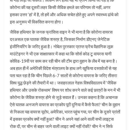
से नहीं लड़ा जा सकता। लेकिन लगे हाथों यह भी प्रश्न किया जा रहा है कि
कोरोना की यह दूसरी लहर किसी जैविक हमले का परिणाम तो नहीं, अगर
इसका उत्तर ‘हां’ में है, तो हमें और अधिक सचेत होते हुए अपने स्वास्थ्य ढांचे को
इस अनुरूप भी विकसित करना होगा।
जैविक हथियार के जनक फ्रांसिस वाइन ने भी माना है कि कोरोना वायरस
दरअसल एक घातक जैविक शस्त्र है, जिसका निर्माण डीएनए जेनेटिक
इंजीनियरिंग के जरिए हुआ है। नोबेल पुरस्कार प्राप्त फ्रेंच वैज्ञानिक लूक
माउंटेइनर ने भी एक साक्षात्कार में कहा था कि सोर्स कोड टू वायरस यानी
कोविड-19वी पर काम कर रही चीन की टीम द्वारा वुहान के लैब में यह बना है।
अब हाल ही में अमेरिकी विदेश मंत्रालय के हाथ लगे खुफिया दस्तावेजों से यह
पता चल रहा है कि चीन पिछले 6-7 सालों से कोरोना वायरस के जरिए तीसरा
विश्व युद्ध छेड़ने की तैयारी में था। जवाहरलाल नेहरू विश्वविद्यालय में ‘जैविक
हथियार और उसके रोकथाम’ विषय पर शोध करने वाले कई छात्रों के मन में भी
कोरोना के जैविक शस्त्र होने से जुड़े सवाल हैं। उनका कहना है कि अचानक
ऐसे घातक अनजाने वायरस का प्रकोप पूरी दुनिया में कैसे फैला? चीन के वुहान
से निकला यह वायरस यूरोप, अमेरिका, भारत पहुंच गया, पर चीन के दूसरे प्रांतों
में इसका प्रकोप क्यों नहीं हुआ? चीन ने अपने यहां आने वाली सभी लाइट्स
रोक दी, पर चीन से बाहर जाने वाली लाइट क्यों नहीं रोकी? चीन ने न सिर्फ