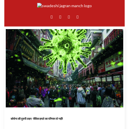
कोरोना की दूसरी लहर: जैविक हमले का परिणाम तो नहीं!