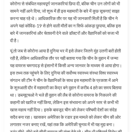
कोरोना से संबंधित महत्वपूर्ण जानकारियां छिपा दी, बल्कि चीन उन लोगों को भी
सामने नहीं आने दिया, जो शुरू में ही इस महामारी के बारे में कुछ सूचनाएं साझा
करना चाह रहे थे। आधिकारिक तौर पर यह भी जानकारी मिली है कि चीन ने
अपने यहां कोविड-19 से होने वाली मौतों का न सिर्फ आंकड़ा छुपाया, बल्कि इस
बारे में जानकारियां और चेतावनी देने वाले डॉक्टरों और वैज्ञानिकों को सजा भी
दी है।
यूं तो जब से कोरोना आया है दुनिया भर में इसे लेकर जितने मुंह उतनी बातें होती
रही है, लेकिन आधिकारिक तौर पर यही बताया गया कि चीन के वुहान में जन्मा
यह वायरस चमगादड़ से इंसानों में किसी अन्य जानवर के माध्यम से आया होगा।
इस तथ्य तक पहुंचने के लिए दुनिया की सर्वोच्च स्वास्थ्य संस्था विश्व स्वास्थ्य
संगठन की टीम ने चीन के वैज्ञानिकों के साथ इस महामारी के प्रकाश में आने
के शुरुआती दौर में महामारी का केंद्र बने वुहान में करीब 4 हते का समय बिताया
था। डब्ल्यूएचओ ने भले ही वुहान की लैब से कोरोना वायरस के निकलने की
कहानी को खारिज नहीं किया, लेकिन इस संभावना को अपने स्तर से कभी भी
खास महत्व नहीं दिया। इसके बावजूद चीन को लेकर पश्चिमी देशों का संदेह
सदैव बना रहा। खासकर अमेरिका के रडार इस मामले को लेकर चीन की ओर
लगातार नजर बनाए रखें, यहां तक कि अमेरिकी चुनाव में भी यह मुद्दा बना।
ट्रंप सीधे-सीधे इसे चीनी वायरस की संज्ञा देते रहे। चीन भी एशियाई विरोध की