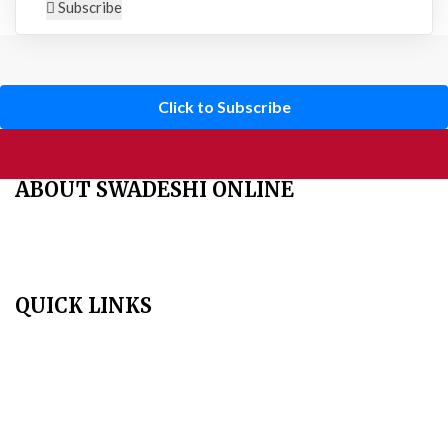
Subscribe
Click to Subscribe
ABOUT SWADESHI ONLINE
The Swadeshi Jagaran Manch is a economic and cultural
organisation founded in 1991. It promotes national self reliance.
QUICK LINKS
Home
About Us
Aim & Scope