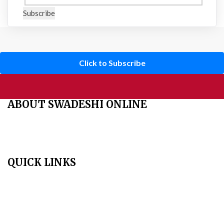
Subscribe
Click to Subscribe
ABOUT SWADESHI ONLINE
The Swadeshi Jagaran Manch is a economic and cultural
organisation founded in 1991. It promotes national self reliance.
QUICK LINKS
Home
About Us
Aim & Scope