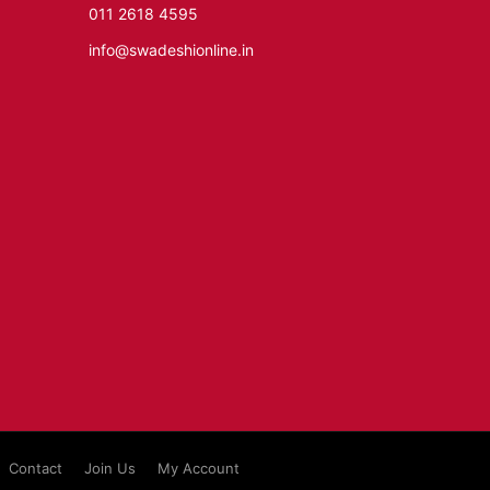
011 2618 4595
info@swadeshionline.in
Contact
Join Us
My Account