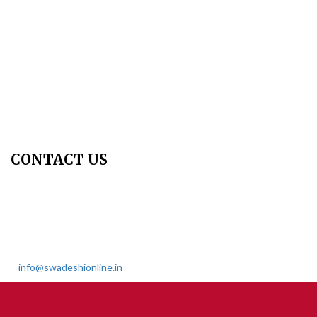
Peer Review Policy
Copyright Policy
Privacy Policy
Terms & Conditions
Contact Us
Join Us - Swadeshi Media & Prakashan
My Account
CONTACT US
Dharmakshetra, Shiv Shakti Mandir, Babu Genu Marg, Sector 8,
Rama Krishna Puram, New Delhi-110022
011 2618 4595
info@swadeshionline.in