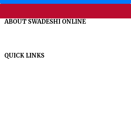
ABOUT SWADESHI ONLINE
The Swadeshi Jagaran Manch is a economic and cultural
organisation founded in 1991. It promotes national self reliance.
QUICK LINKS
Home
About Us
Aim & Scope
Editorial Board
Archives
Author Guidelines
Publication Ethics