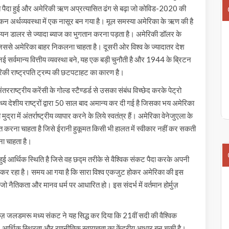
िति पैदा हुई और अमेरिकी ऋण अप्रत्यासित ढंग से बढ़ा जो कोविड-2020 की
अर्थव्यवस्था में एक नासूर बन गया है। मूल समस्या अमेरिका के ऋण की है
 डालर से ज्यादा ब्याज का भुगतान करना पड़ता है। अमेरिकी डॉलर के
ै जिससे अमेरिका बाहर निकलना चाहता है। दूसरी ओर विश्व के ज्यादातर देश
नई सर्वमान्य वित्तीय व्यवस्था बने, यह एक बड़ी चुनौती है और 1944 के ब्रिटन
ेरिकी राष्ट्रपति ट्रम्प की छटपटाहट का कारण है।
रराष्ट्रीय करेंसी के गोल्ड स्टैण्डर्ड से उसका संबंध विच्छेद करके पेट्रो
्य देशीय राष्ट्रों द्वारा 50 साल बाद अमान्य कर दी गई है जिसका भय अमेरिका
रा में अंतर्राष्ट्रीय व्यापार करने के लिये स्वतंत्र हैं। अमेरिका वेनेजुएला के
मत करना चाहता है जिसे ईरानी हुकूमत किसी भी हालत में स्वीकार नहीं कर सकती
ना चाहता है।
ुई आर्थिक स्थिति है जिसे वह छद्म तरीके से वैश्विक संकट पैदा करके अपनी
ा कर रहा है। समय आ गया है कि सारा विश्व एकजुट होकर अमेरिका की इस
ो नैतिकता और मानव धर्म पर आधारित हो। इस संदर्भ में वर्तमान होर्मुज़
ुज़ जलडमरू मध्य संकट ने यह सिद्ध कर दिया कि 21वीं सदी की वैश्विक
रक्षा, आर्थिक स्थिरता और रणनीतिक स्वायत्तता का केंद्रीय आधार बन चुकी है।