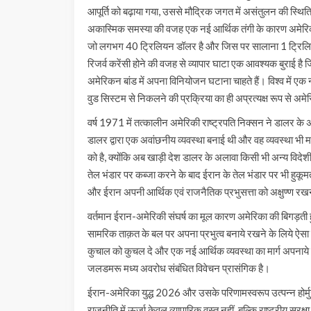
आपूर्ति को बढ़ाया गया, उससे मौद्रिक जगत में असंतुलन की स्थ
अकास्मिक समस्या की वजह एक नई आर्थिक तंगी के कारण अमेरिकन 
जो लगभग 40 ट्रिलियन डॉलर है और जिस पर सालाना 1 ट्रिलियन
रिजर्व करेंसी होने की वजह से व्यापार घाटा एक आवश्यक बुराई ह
अमेरिकन बांड में अपना विनियोजन घटाना चाहते हैं। विश्व में एक 
वुड सिस्टम से निकलने की प्रक्रिया का ही अप्रत्यक्ष रूप से अम
वर्ष 1971 में तत्कालीन अमेरिकी राष्ट्रपति निक्सन ने डालर के अंत
डालर द्वारा एक अवांछनीय व्यवस्था बनाई थी और वह व्यवस्था भी मध
को है, क्योंकि अब खाड़ी देश डालर के अलावा किसी भी अन्य विदेशी मुद्
तेल भंडार पर कब्जा करने के बाद ईरान के तेल भंडार पर भी हुकू
और ईरान अपनी आर्थिक एवं राजनैतिक प्रभुसत्ता को अक्षुण्ण रख
वर्तमान ईरान-अमेरिकी संघर्ष का मूल कारण अमेरिका की बिगड़ती ह
सामरिक ताक़त के बल पर अपना प्रभुत्व बनाये रखने के लिये ऐस
कुचाल को कुचल दे और एक नई आर्थिक व्यवस्था का मार्ग अपनाये ज
जलडमरू मध्य अवरोध संबंधित विवेचन प्रासंगिक है।
ईरान-अमेरिका युद्ध 2026 और उसके परिणामस्वरूप उत्पन्न होर्म
राजनीति में ऊर्जा केवल व्यापारिक वस्तु नहीं, बल्कि राष्ट्रीय सु