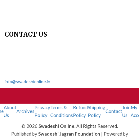
Contact Us
Join Us - Swadeshi Media & Prakashan
My Account
CONTACT US
Dharmakshetra, Shiv Shakti Mandir, Babu Genu Marg, Sector 8,
Rama Krishna Puram, New Delhi-110022
011 2618 4595
info@swadeshionline.in
About
Privacy
Terms &
Refund
Shipping
Join
My
me
Archives
Contact
Us
Policy
Conditions
Policy
Policy
Us
Acc
© 2026
Swadeshi Online
. All Rights Reserved.
Published by
Swadeshi Jagran Foundation
| Powered by