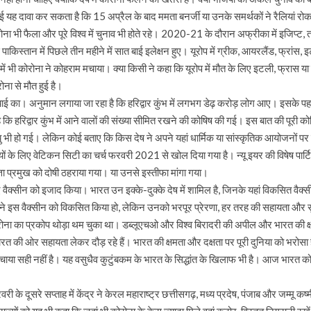
ई यह दावा कर सकता है कि 15 अप्रैल के बाद ममता बनर्जी या उनके समर्थकों ने रैलियां रो
ोरोना भी फैला और पूरे विश्व में चुनाव भी होते रहे। 2020-21 के दौरान अफ्रीका में इजिप्ट, त
किस्तान में पिछले तीन महीने में सात बाई इलेक्षन हुए। यूरोप में ग्रीक, आयरलैंड, फ्रांस, इट
भी कोरोना ने कोहराम मचाया। क्या किसी ने कहा कि यूरोप में मौत के लिए इटली, फ्रास या इंग्लै
ना से मौत हुई है।
 सच्चाई का। अनुमान लगाया जा रहा है कि हरिद्वार कुंभ में लगभग डेढ़ करोड़ लोग आए। इसके प
ि हरिद्वार कुंभ में आने वालों की संख्या सीमित रखने की कोषिष की गई। इस बात की पूर
त्यु भी हो गई। लेकिन कोई बताए कि किस देष ने अपने यहां धार्मिक या सांस्कृतिक आयोजनों 
 के लिए वेटिकन सिटी का चर्च फरवरी 2021 से खोल दिया गया है। न्यू इयर की विषेष पार्टिया
त्ता प्रमुख को दोषी ठहराया गया। या उनसे इस्तीफा मांगा गया।
के लिए वैक्सीन को इजाद किया। भारत उन इक्के-दुक्के देष में शामिल है, जिनके यहां विकसित वैक्
ं ने इस वैक्सीन को विकसित किया हो, लेकिन उनको भरपूर प्रेरणा, हर तरह की सहायता और सु
ोना का प्रकोप थोड़ा थम चुका था। डब्लूएचओ और विश्व बिरादरी की अपील और भारत की क्षमता क
 की ओर सहायता लेकर दौड़ रहे हैं। भारत की क्षमता और दक्षता पर पूरी दुनिया को भरोसा 
चाया सही नहीं है। यह वसुधैव कुटुंबकम के भारत के सिद्धांत के खिलाफ भी है। आज भारत को द
े दूसरे सप्ताह में केंद्र ने केरल महाराष्ट्र छत्तीसगढ़, मध्य प्रदेष, पंजाब और जम्मू 