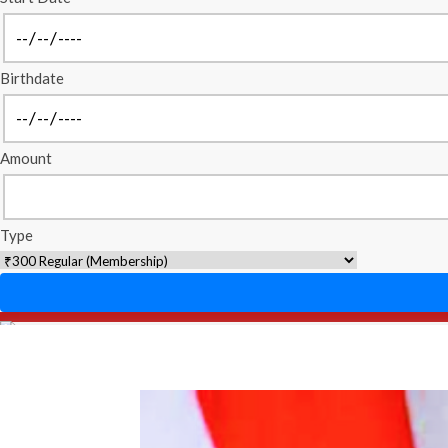
Birthdate
Amount
Type
Home
About Us
Stand On Issue
Resource C