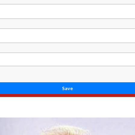
Save
enter
Publications
Gallery
Contemporary Swa