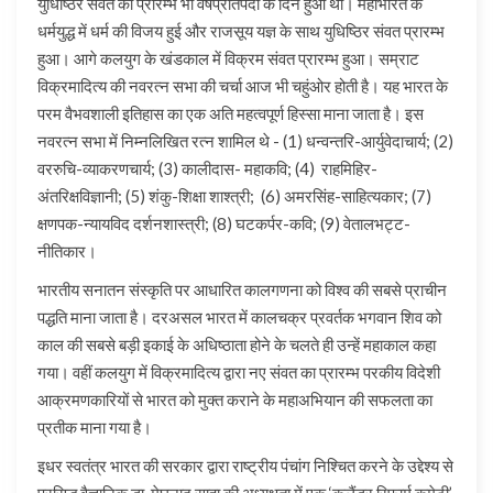
युधिष्ठिर संवत का प्रारम्भ भी वर्षप्रतिपदा के दिन हुआ था। महाभारत के
धर्मयुद्ध में धर्म की विजय हुई और राजसूय यज्ञ के साथ युधिष्ठिर संवत प्रारम्भ
हुआ। आगे कलयुग के खंडकाल में विक्रम संवत प्रारम्भ हुआ। सम्राट
विक्रमादित्य की नवरत्न सभा की चर्चा आज भी चहुंओर होती है। यह भारत के
परम वैभवशाली इतिहास का एक अति महत्वपूर्ण हिस्सा माना जाता है। इस
नवरत्न सभा में निम्नलिखित रत्न शामिल थे - (1) धन्वन्तरि-आर्युवेदाचार्य; (2)
वररुचि-व्याकरणचार्य; (3) कालीदास- महाकवि; (4) राहमिहिर-
अंतरिक्षविज्ञानी; (5) शंकु-शिक्षा शाश्त्री; (6) अमरसिंह-साहित्यकार; (7)
क्षणपक-न्यायविद दर्शनशास्त्री; (8) घटकर्पर-कवि; (9) वेतालभट्ट-
नीतिकार।
भारतीय सनातन संस्कृति पर आधारित कालगणना को विश्व की सबसे प्राचीन
पद्धति माना जाता है। दरअसल भारत में कालचक्र प्रवर्तक भगवान शिव को
काल की सबसे बड़ी इकाई के अधिष्ठाता होने के चलते ही उन्हें महाकाल कहा
गया। वहीं कलयुग में विक्रमादित्य द्वारा नए संवत का प्रारम्भ परकीय विदेशी
आक्रमणकारियों से भारत को मुक्त कराने के महाअभियान की सफलता का
प्रतीक माना गया है।
इधर स्वतंत्र भारत की सरकार द्वारा राष्ट्रीय पंचांग निश्चित करने के उद्देश्य से
प्रसिद्ध वैज्ञानिक डा. मेघनाद साहा की अध्यक्षता में एक ‘कलैंडर रिफार्म कमेटी’