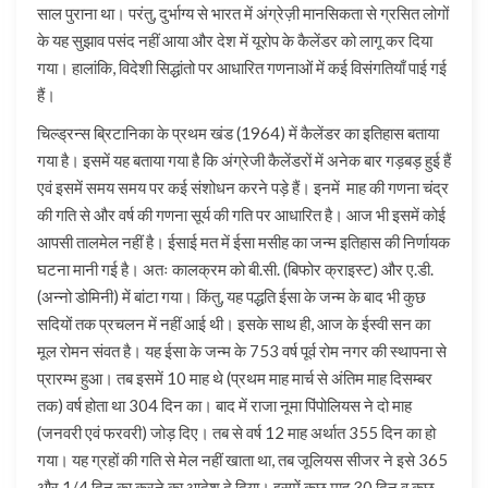
साल पुराना था। परंतु, दुर्भाग्य से भारत में अंग्रेज़ी मानसिकता से ग्रसित लोगों
के यह सुझाव पसंद नहीं आया और देश में यूरोप के कैलेंडर को लागू कर दिया
गया। हालांकि, विदेशी सिद्धांतो पर आधारित गणनाओं में कई विसंगतियाँ पाई गई
हैं।
चिल्ड्रन्स ब्रिटानिका के प्रथम खंड (1964) में कैलेंडर का इतिहास बताया
गया है। इसमें यह बताया गया है कि अंग्रेजी कैलेंडरों में अनेक बार गड़बड़ हुई हैं
एवं इसमें समय समय पर कई संशोधन करने पड़े हैं। इनमें माह की गणना चंद्र
की गति से और वर्ष की गणना सूर्य की गति पर आधारित है। आज भी इसमें कोई
आपसी तालमेल नहीं है। ईसाई मत में ईसा मसीह का जन्म इतिहास की निर्णायक
घटना मानी गई है। अतः कालक्रम को बी.सी. (बिफोर क्राइस्ट) और ए.डी.
(अन्नो डोमिनी) में बांटा गया। किंतु, यह पद्धति ईसा के जन्म के बाद भी कुछ
सदियों तक प्रचलन में नहीं आई थी। इसके साथ ही, आज के ईस्वी सन का
मूल रोमन संवत है। यह ईसा के जन्म के 753 वर्ष पूर्व रोम नगर की स्थापना से
प्रारम्भ हुआ। तब इसमें 10 माह थे (प्रथम माह मार्च से अंतिम माह दिसम्बर
तक) वर्ष होता था 304 दिन का। बाद में राजा नूमा पिंपोलियस ने दो माह
(जनवरी एवं फरवरी) जोड़ दिए। तब से वर्ष 12 माह अर्थात 355 दिन का हो
गया। यह ग्रहों की गति से मेल नहीं खाता था, तब जूलियस सीजर ने इसे 365
और 1/4 दिन का करने का आदेश दे दिया। इसमें कुछ माह 30 दिन व कुछ