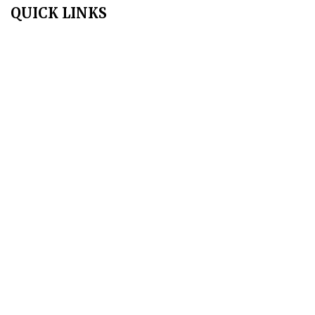
QUICK LINKS
Home
About Us
Aim & Scope
Editorial Board
Archives
Author Guidelines
Publication Ethics
Peer Review Policy
Copyright Policy
Privacy Policy
Terms & Conditions
Contact Us
Join Us - Swadeshi Media & Prakashan