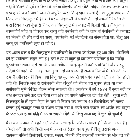
महाकवि गोस्वामी तुलसीदास के जन्म स्थल राजापुर में यमुना नदी से मिलती है। यमुना
नदी में मिलने से पूर्व मंदाकिनी में अनेक क्षेत्रीय छोटी-छोटी नदियां मिलकर उनके जल
प्रवाह को अपने-अपने जल से आपूरित कर गति प्रदान करती हैं। अनुसूया आश्रम से
निकलकर चित्रकूट में ही आने पर मां मंदाकिनी से पयश्विनी नदी कामदगिरि पर्वत के
पास स्थित ब्रह्म कुंड से निकलकर चित्रकूट में रामघाट में मिलती थी, इसी प्रकार
कामदगिरि पर्वत से निकल कर सरयू नदी पयश्विनी नदी के साथ मां मंदाकिनी से रामघाट
पर मिलती थी और यहीं पर सरयू ,पयश्विनी एवं मंदाकिनी का संगम होता था, किंतु अब
सरयू एवं पयश्विनी लुप्त हो गई हैं।
यह अलग बात है कि चित्रकूट में पयस्विनी के महत्व को देखते हुए अब लोग मंदाकिनी
को ही पयश्विनी कहने लगे हैं। इस तथ्य से बहुत ही कम लोग परिचित हैं कि मर्यादा
पुरुषोत्तम भगवान श्री राम के पावन तपोधाम चित्रकूट में कभी पयस्विनी और सरयू
नदियां भी बहती थी। जहां तक गुन्ता नदी का प्रश्न है राजस्व रिकार्ड में उसे नदी के
रूप में स्वीकार नहीं किया गया किंतु वह मूल रूप से वर्ष पर्यंत बहने वाली सदानीरा छोटी
नदी थी, जिसके जल से समीपवर्ती जीव जंतुओं को जीवन रस प्राप्त होता था तथा
समीपवर्ती भूमि सिंचित होकर सोना उगलती थी। कालांतर में वर्ष 1974 में गुन्ता नदी पर
बांध बनाकर उसे कैद कर दिया गया और वह अपने अस्तित्व को गंवा बैठी। गुन्ता नदी
चित्रकूट के ही ग्राम रैपुरा के पास से निकल कर लगभग 40 किलोमीटर की यात्रा
करती हुई राजापुर ग्राम से दक्षिण यमुना नदी में अपने जल प्रवाह को अर्पित कर यमुना
के जल प्रवाह की वृद्धि में अपना सहयोग देती थी किंतु आज वह विलुप्त हो चुकी है।
फैजाबाद जनपद से बहने वाली करीब आधा दर्जन नदियां समाप्त होने के कगार पर हैं।
गोमती नदी तो अभी किसी रूप में अपना अस्तित्व बनाए हुए हैं किंतु उसकी अन्य
सहायक नदियां तिलोदकी, तमसा, मड़हा, बिसुही और कल्याणी समाप्ति की ओर बढ़ रही