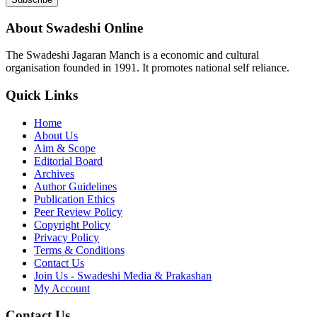
About Swadeshi Online
The Swadeshi Jagaran Manch is a economic and cultural
organisation founded in 1991. It promotes national self reliance.
Quick Links
Home
About Us
Aim & Scope
Editorial Board
Archives
Author Guidelines
Publication Ethics
Peer Review Policy
Copyright Policy
Privacy Policy
Terms & Conditions
Contact Us
Join Us - Swadeshi Media & Prakashan
My Account
Contact Us