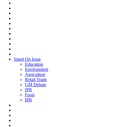
Stand On Issue
Education
Environment
Agriculture
Retail Trade
GM Debate
IPR
Food
IPR