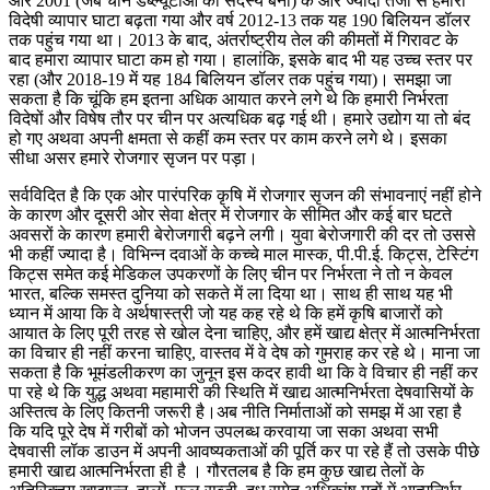
और 2001 (जब चीन डब्ल्यूटीओ का सदस्य बना) के और ज्यादा तेजी से हमारा
विदेषी व्यापार घाटा बढ़ता गया और वर्ष 2012-13 तक यह 190 बिलियन डॉलर
तक पहुंच गया था। 2013 के बाद, अंतर्राष्ट्रीय तेल की कीमतों में गिरावट के
बाद हमारा व्यापार घाटा कम हो गया। हालांकि, इसके बाद भी यह उच्च स्तर पर
रहा (और 2018-19 में यह 184 बिलियन डॉलर तक पहुंच गया)। समझा जा
सकता है कि चूंकि हम इतना अधिक आयात करने लगे थे कि हमारी निर्भरता
विदेषों और विषेष तौर पर चीन पर अत्यधिक बढ़ गई थी। हमारे उद्योग या तो बंद
हो गए अथवा अपनी क्षमता से कहीं कम स्तर पर काम करने लगे थे। इसका
सीधा असर हमारे रोजगार सृजन पर पड़ा।
सर्वविदित है कि एक ओर पारंपरिक कृषि में रोजगार सृजन की संभावनाएं नहीं होने
के कारण और दूसरी ओर सेवा क्षेत्र में रोजगार के सीमित और कई बार घटते
अवसरों के कारण हमारी बेरोजगारी बढ़ने लगी। युवा बेरोजगारी की दर तो उससे
भी कहीं ज्यादा है। विभिन्न दवाओं के कच्चे माल मास्क, पी.पी.ई. किट्स, टेस्टिंग
किट्स समेत कई मेडिकल उपकरणों के लिए चीन पर निर्भरता ने तो न केवल
भारत, बल्कि समस्त दुनिया को सकते में ला दिया था। साथ ही साथ यह भी
ध्यान में आया कि वे अर्थषास्त्री जो यह कह रहे थे कि हमें कृषि बाजारों को
आयात के लिए पूरी तरह से खोल देना चाहिए, और हमें खाद्य क्षेत्र में आत्मनिर्भरता
का विचार ही नहीं करना चाहिए, वास्तव में वे देष को गुमराह कर रहे थे। माना जा
सकता है कि भूमंडलीकरण का जुनून इस कदर हावी था कि वे विचार ही नहीं कर
पा रहे थे कि युद्ध अथवा महामारी की स्थिति में खाद्य आत्मनिर्भरता देषवासियों के
अस्तित्व के लिए कितनी जरूरी है।अब नीति निर्माताओं को समझ में आ रहा है
कि यदि पूरे देष में गरीबों को भोजन उपलब्ध करवाया जा सका अथवा सभी
देषवासी लॉक डाउन में अपनी आवष्यकताओं की पूर्ति कर पा रहे हैं तो उसके पीछे
हमारी खाद्य आत्मनिर्भरता ही है । गौरतलब है कि हम कुछ खाद्य तेलों के