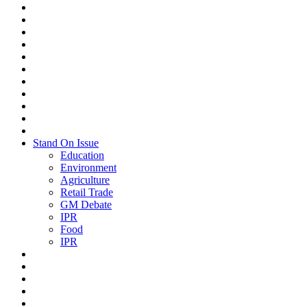
Stand On Issue
Education
Environment
Agriculture
Retail Trade
GM Debate
IPR
Food
IPR