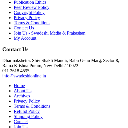
Publication Ethics
Peer Review Policy
Copyright Policy
Privacy Policy
Terms & Conditions
Contact Us
Join Us - Swadeshi Media & Prakashan
My Account
Contact Us
Dharmakshetra, Shiv Shakti Mandir, Babu Genu Marg, Sector 8,
Rama Krishna Puram, New Delhi-110022
011 2618 4595
info@swadeshionline.in
Home
About Us
Archives
Privacy Policy
Terms & Conditions
Refund Policy
Shipping Policy
Contact
Join Us