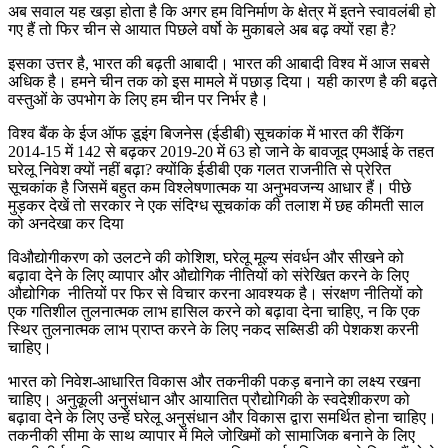
अब सवाल यह खड़ा होता है कि अगर हम विनिर्माण के क्षेत्र में इतने स्वावलंबी हो
गए हैं तो फिर चीन से आयात पिछले वर्षो के मुकाबले अब बढ़ क्यों रहा है?
इसका उत्तर है, भारत की बढ़ती आबादी। भारत की आबादी विश्व में आज सबसे
अधिक है। हमने चीन तक को इस मामले में पछाड़ दिया। यही कारण है की बढ़ते
वस्तुओं के उपभोग के लिए हम चीन पर निर्भर है।
विश्व बैंक के ईज ऑफ डूइंग बिजनेस (ईडीबी) सूचकांक में भारत की रैंकिंग
2014-15 में 142 से बढ़कर 2019-20 में 63 हो जाने के बावजूद एमआई के तहत
घरेलू निवेश क्यों नहीं बढ़ा? क्योंकि ईडीबी एक गलत राजनीति से प्रेरित
सूचकांक है जिसमें बहुत कम विश्लेषणात्मक या अनुभवजन्य आधार हैं। पीछे
मुड़कर देखें तो सरकार ने एक संदिग्ध सूचकांक की तलाश में छह कीमती साल
को अनदेखा कर दिया
विऔद्योगीकरण को उलटने की कोशिश, घरेलू मूल्य संवर्धन और सीखने को
बढ़ावा देने के लिए व्यापार और औद्योगिक नीतियों को संरेखित करने के लिए
औद्योगिक नीतियों पर फिर से विचार करना आवश्यक है। संरक्षण नीतियों को
एक गतिशील तुलनात्मक लाभ हासिल करने को बढ़ावा देना चाहिए, न कि एक
स्थिर तुलनात्मक लाभ प्राप्त करने के लिए नकद सब्सिडी की पेशकश करनी
चाहिए।
भारत को निवेश-आधारित विकास और तकनीकी पकड़ बनाने का लक्ष्य रखना
चाहिए। अनुकूली अनुसंधान और आयातित प्रौद्योगिकी के स्वदेशीकरण को
बढ़ावा देने के लिए उन्हें घरेलू अनुसंधान और विकास द्वारा समर्थित होना चाहिए।
तकनीकी सीमा के साथ व्यापार में मिले जोखिमों को सामाजिक बनाने के लिए