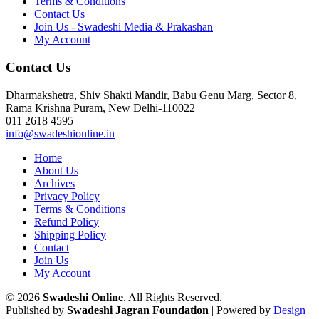
Terms & Conditions
Contact Us
Join Us - Swadeshi Media & Prakashan
My Account
Contact Us
Dharmakshetra, Shiv Shakti Mandir, Babu Genu Marg, Sector 8,
Rama Krishna Puram, New Delhi-110022
011 2618 4595
info@swadeshionline.in
Home
About Us
Archives
Privacy Policy
Terms & Conditions
Refund Policy
Shipping Policy
Contact
Join Us
My Account
© 2026
Swadeshi Online
. All Rights Reserved.
Published by
Swadeshi Jagran Foundation
| Powered by
Design