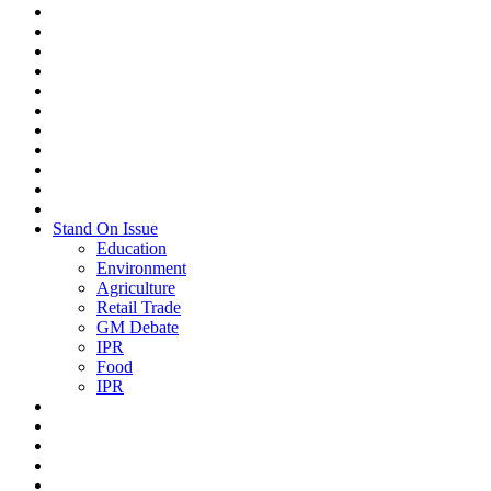
Stand On Issue
Education
Environment
Agriculture
Retail Trade
GM Debate
IPR
Food
IPR