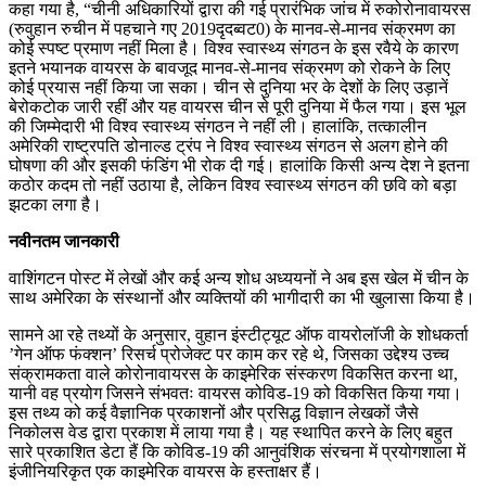
कहा गया है, “चीनी अधिकारियों द्वारा की गई प्रारंभिक जांच में रुकोरोनावायरस
(रुवुहान रुचीन में पहचाने गए 2019दृदब्वट0) के मानव-से-मानव संक्रमण का
कोई स्पष्ट प्रमाण नहीं मिला है। विश्व स्वास्थ्य संगठन के इस रवैये के कारण
इतने भयानक वायरस के बावजूद मानव-से-मानव संक्रमण को रोकने के लिए
कोई प्रयास नहीं किया जा सका। चीन से दुनिया भर के देशों के लिए उड़ानें
बेरोकटोक जारी रहीं और यह वायरस चीन से पूरी दुनिया में फैल गया। इस भूल
की जिम्मेदारी भी विश्व स्वास्थ्य संगठन ने नहीं ली। हालांकि, तत्कालीन
अमेरिकी राष्ट्रपति डोनाल्ड ट्रंप ने विश्व स्वास्थ्य संगठन से अलग होने की
घोषणा की और इसकी फंडिंग भी रोक दी गई। हालांकि किसी अन्य देश ने इतना
कठोर कदम तो नहीं उठाया है, लेकिन विश्व स्वास्थ्य संगठन की छवि को बड़ा
झटका लगा है।
नवीनतम जानकारी
वाशिंगटन पोस्ट में लेखों और कई अन्य शोध अध्ययनों ने अब इस खेल में चीन के
साथ अमेरिका के संस्थानों और व्यक्तियों की भागीदारी का भी खुलासा किया है।
सामने आ रहे तथ्यों के अनुसार, वुहान इंस्टीट्यूट ऑफ वायरोलॉजी के शोधकर्ता
’गेन ऑफ फंक्शन’ रिसर्च प्रोजेक्ट पर काम कर रहे थे, जिसका उद्देश्य उच्च
संक्रामकता वाले कोरोनावायरस के काइमेरिक संस्करण विकसित करना था,
यानी वह प्रयोग जिसने संभवतः वायरस कोविड-19 को विकसित किया गया।
इस तथ्य को कई वैज्ञानिक प्रकाशनों और प्रसिद्ध विज्ञान लेखकों जैसे
निकोलस वेड द्वारा प्रकाश में लाया गया है। यह स्थापित करने के लिए बहुत
सारे प्रकाशित डेटा हैं कि कोविड-19 की आनुवंशिक संरचना में प्रयोगशाला में
इंजीनियरिकृत एक काइमेरिक वायरस के हस्ताक्षर हैं।