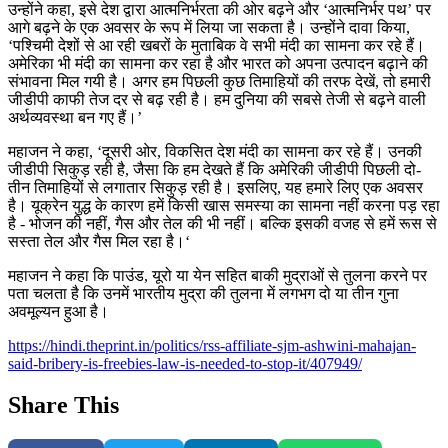
उन्होंने कहा, इसे देश द्वारा आत्मनिर्भरता की ओर बढ़ने और ‘आत्मनिर्भर पथ’ पर
आगे बढ़ने के एक अवसर के रूप में लिया जा सकता है। उन्होंने दावा किया,
‘पश्चिमी देशों से आ रही खबरों के मुताबिक वे सभी मंदी का सामना कर रहे हैं।
अमेरिका भी मंदी का सामना कर रहा है और भारत को अपना उत्पादन बढ़ाने की
संभावना मिल गयी है। अगर हम पिछली कुछ तिमाहियों की तरफ देखें, तो हमारी
जीडीपी काफी तेज दर से बढ़ रही है। हम दुनिया की सबसे तेजी से बढ़ने वाली
अर्थव्यवस्था बन गए हैं।’
महाजन ने कहा, ‘दूसरी ओर, विकसित देश मंदी का सामना कर रहे हैं। उनकी
जीडीपी सिकुड़ रही है, जैसा कि हम देखते हैं कि अमेरिकी जीडीपी पिछली दो-
तीन तिमाहियों से लगातार सिकुड़ रही है। इसलिए, यह हमारे लिए एक अवसर
है। यूक्रेन युद्ध के कारण हमें किसी खास समस्या का सामना नहीं करना पड़ रहा
है - भोजन की नहीं, गैस और तेल की भी नहीं। बल्कि इसकी वजह से हमें रूस से
सस्ता तेल और गैस मिल रहा है।‘
महाजन ने कहा कि पाउंड, यूरो या येन सहित बाकी मुद्राओं से तुलना करने पर
पता चलता है कि उनमें भारतीय मुद्रा की तुलना में लगभग दो या तीन गुना
अवमूल्यन हुआ है।
https://hindi.theprint.in/politics/rss-affiliate-sjm-ashwini-mahajan-
said-bribery-is-freebies-law-is-needed-to-stop-it/407949/
Share This