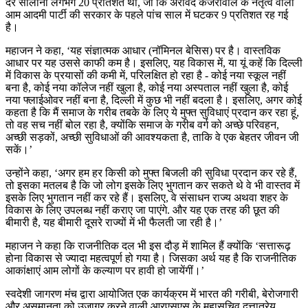
दर सालाना लगभग 20 प्रतिशत थी, जो कि अरविंद केजरीवाल के नेतृत्व वाली
आम आदमी पार्टी की सरकार के पहले पांच साल में घटकर 9 प्रतिशत रह गई
है।
महाजन ने कहा, ‘यह संज्ञात्मक आधार (नॉमिनल बेसिस) पर है। वास्तविक
आधार पर यह उससे काफी कम है। इसलिए, यह विकास में, या यूं कहें कि दिल्ली
में विकास के प्रयासों की कमी में, परिलक्षित हो रहा है - कोई नया स्कूल नहीं
बना है, कोई नया कॉलेज नहीं खुला है, कोई नया अस्पताल नहीं खुला है, कोई
नया फ्लाईओवर नहीं बना है, दिल्ली में कुछ भी नहीं बदला है। इसलिए, अगर कोई
कहता है कि मैं समाज के गरीब तबके के लिए ये मुफ्त सुविधाएं प्रदान कर रहा हूं,
तो वह सच नहीं बोल रहा है, क्योंकि समाज के गरीब वर्ग को अच्छे परिवहन,
अच्छी सड़कों, अच्छी सुविधाओं की आवश्यकता है, ताकि वे एक बेहतर जीवन जी
सकें।’
उन्होंने कहा, ‘अगर हम हर किसी को मुफ्त बिजली की सुविधा प्रदान कर रहे हैं,
तो इसका मतलब है कि जो लोग इसके लिए भुगतान कर सकते थे वे भी वास्तव में
इसके लिए भुगतान नहीं कर रहे हैं। इसलिए, वे संसाधन राज्य अथवा शहर के
विकास के लिए उपलब्ध नहीं कराए जा पाएंगे. और यह एक तरह की छूत की
बीमारी है, यह बीमारी दूसरे राज्यों में भी फैलती जा रही है।’
महाजन ने कहा कि राजनीतिक दल भी इस दौड़ में शामिल हैं क्योंकि ‘सत्तारूढ़
होना विकास से ज्यादा महत्वपूर्ण हो गया है। जिसका अर्थ यह है कि राजनीतिक
आकांक्षाएं आम लोगों के कल्याण पर हावी हो जायेंगीं।’
स्वदेशी जागरण मंच द्वारा आयोजित एक कार्यक्रम में भारत की गरीबी, बेरोजगारी
और असमानता को उजागर करने वाली आरएसएस के महासचिव दत्तात्रेय