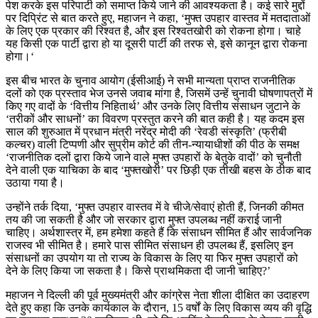
पेश करके इस परिपाटी को समाप्त किये जाने की आवश्यकता है। कई सारे मुद्दों
पर दिप्रिंट से बात करते हुए, महाजन ने कहा, ‘मुफ्त उपहार वास्तव में मतदाताओं
के लिए एक प्रकार की रिश्वत है, और इस रिश्वतखोरी को रोकना होगा। चाहे
यह किसी एक पार्टी द्वारा हो या दूसरी पार्टी की तरफ से, इसे कानून द्वारा रोकना
होगा।‘
इस बीच भारत के चुनाव आयोग (ईसीआई) ने सभी मान्यता प्राप्त राजनीतिक
दलों को एक प्रस्ताव भेज उनसे जवाब मांगा है, जिसमें उन्हें चुनावी घोषणापत्रों में
किए गए वादों के ‘वित्तीय निहितार्थ’ और उनके लिए वित्तीय संसाधन जुटाने के
‘तरीकों और साधनों’ का विवरण प्रस्तुत करने की बात कही है। यह कदम इस
साल की शुरुआत में प्रधान मंत्री नरेंद्र मोदी की ‘रेवडी संस्कृति’ (फ्रीबी
कल्चर) वाली टिप्पणी और सुप्रीम कोर्ट की तीन-न्यायाधीशों की पीठ के समक्ष
‘राजनीतिक दलों द्वारा किये जाने वाले मुफ्त उपहारों के बेतुके वादों’ को चुनौती
देने वाली एक याचिका के बाद ‘मुफ्तखोरी’ पर छिड़ी एक तीखी बहस के ठीक बाद
उठाया गया है।
उन्होंने तर्क दिया, ‘मुफ्त उपहार वास्तव में वे चीजे/सेवाएं होती हैं, जिनकी कीमत
तय की जा सकती है और जो सरकार द्वारा मुफ्त उपलब्ध नहीं कराई जानी
चाहिए। अर्थशास्त्र में, हम हमेशा कहते हैं कि संसाधन सीमित हैं और सार्वजनिक
राजस्व भी सीमित है। हमारे पास सीमित संसाधन ही उपलब्ध हैं, इसलिए इन
संसाधनों का उपयोग या तो राज्य के विकास के लिए या फिर मुफ्त उपहारों को
देने के लिए किया जा सकता है। किसे प्राथमिकता दी जानी चाहिए?’
महाजन ने दिल्ली की पूर्व मुख्यमंत्री और कांग्रेस नेता शीला दीक्षित का उदाहरण
देते हुए कहा कि उनके कार्यकाल के दौरान, 15 वर्षों के लिए विकास व्यय की वृद्धि