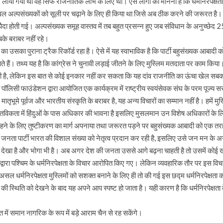
में लाया गया था वह सिर्फ राजनीतिक लाभ के लिए था। ऐसे लोगों का मानना है कि धर्मनिरपे
अल्पसंख्यकों को सूली पर चढ़ाने के लिए ही किया था जिसे अब ठीक करने की जरूरत है। धर्मनिर
ैदा होती गई। अल्पसंख्यक समूह वास्तव में तब बहुत प्रसन्न हुए जब संविधान के अनुच्छेद 2
बके बराबर नहीं रहे।
होने का उसका पुराना ट्रैक रिकॉर्ड रहा है। ऐसे में यह स्वाभाविक है कि पार्टी बहुसंख्यक आब
े हैं। तथ्य यह है कि कांग्रेस ने चुनावी लड़ाई जीतने के लिए मुस्लिम मतदाता पर काम क
है, लेकिन इस बात से कोई इनकार नहीं कर सकता कि यह दांव राजनीति का ऊंचा खेल सब
्टेट जी पॉलिसी फाउंडेशन द्वारा आयोजित एक कार्यक्रम में राष्ट्रीय स्वयंसेवक संघ के परम
ातृभूमे पूर्वज और भारतीय संस्कृति के बराबर है, यह अन्य विचारों का सम्मान नहीं है। हमें मुस्लि
 वास्तविकता में हिंदुओं के पास अधिकार की भावना है इसलिए मुसलमान उन विशेष अधिकारों 
ज रहने के लिए तुष्टीकरण का मार्ग अपनाया तथा जरूरत पड़ने पर बहुसंख्यक आबादी को एक
य जनता पार्टी भारत की विशाल संख्या को नेतृत्व प्रदान कर रही है, इसलिए उसे जन मन 
में देखा है और भोगा भी है। अब अगर देश की जनता उससे आगे बढ़ना चाहती है तो उसमें को
ं द्वारा पश्चिम के धर्मनिरपेक्षता के विचार आरोपित किए गए। लेकिन व्यवहारिक तौर पर इस 
ल धर्मनिरपेक्षता मुस्लिमों को सशक्त बनाने के लिए ही तो की गई इस छद्म धर्मनिरपेक्षता का उद
य की स्थिति को देखने के बाद यह अपने आप स्पष्ट हो जाता है। यही कारण है कि धर्मनिरपेक्षत
 में समान नागरिक के रूप में बड़े आराम चैन से रह सकेंगे।