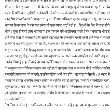
करते हैं क्योंकि इससे पहले के शासन के दौरान जो परिभाषित किया गया था और व्यवहार 
की जा सके। इनका मानना है कि पहले के शासकों ने चतुराई से इस शब्द का इस्तेमाल केवल 
बल्कि स्थिति दिन-प्रतिदिन बिगड़ती गई और अल्पसंख्यकों में स्थाई अधिकार की भावना प
राष्ट्रीय टिप्पणीकारों के अनुसार वह एक विशेष अधिकार प्राप्त समूह बन गए, जो अब स
भाजपा विचारधारा के तौर पर हमेशा से एक स्पष्ट पार्टी रही है। हिंदुओं के हित में खड़ा 
भी है। कुछ विरोधी लोग भाजपा के इस प्रयास की आलोचना करते हैं तथा उपहास भी उड़ात
अनैतिक कैसे हो सकता है और सबसे बड़ी बात कि राजनीति कभी-कभी अनैतिक हो सकती 
तो ऐसे में भारतीय मुसलमानों के लिए रास्ता क्या है? एक साल पहले पुणे में ग्लोबल स
कट्टरपंथी लोगों के विरुद्ध दृढ़ता से खड़ा हो जाना चाहिए। उन्होंने बताया था कि हिंदू शब्द म
एक उभरते हुए हिंदू राज्य में एक नया बहुमत भरा अल्पसंख्यक समझौता क्यों नहीं? नई
आनंद लिया है। इसमें कोई दो राय नहीं कि पहले की सरकारों ने शासन सत्ता पर काबि
के अनुरूप राजनीतिक व्यवहार कर रही है तो यह एक तरह से जायज भी है क्योंकि भारती
राजनीति कब तक की जाएगी, उसके फलित अर्थ क्या होंगे? यह देश ने पिछले 70 सालों 
वास्तव में हमारा भारतीय समाज हमेशा से धार्मिक रहा है, बावजूद पहले के राजनीतिक दलो
बहुसंख्यक आबादी या मानने के लिए तैयार हो गई कि धर्मनिरपेक्षता वास्तव में गलत है। दरअस
सांस्कृतिक, पुनर्जागरण या जागृति उन्नति के किसी अन्य मानदंड के संदर्भ में उस समुदा
अल्पसंख्यकों ने।
ऐसे में आज की नई वास्तविकता को स्वीकारने का समय है। इस देश में मुसलमान तब भारत