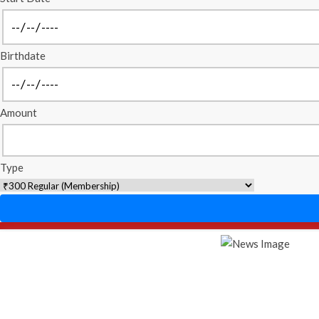
Birthdate
Amount
Type
Home
About Us
Stand On Issue
Resource C