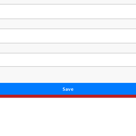
Save
enter
Publications
Gallery
Contemporary Swa