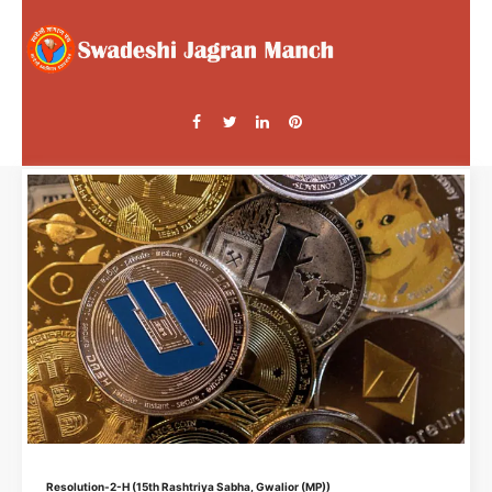
Resolution-2-H (15th Rashtriya Sabha, Gwalior (MP))