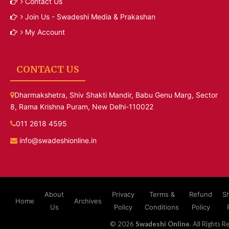
Contact Us
Join Us - Swadeshi Media & Prakashan
My Account
CONTACT US
Dharmakshetra, Shiv Shakti Mandir, Babu Genu Marg, Sector
8, Rama Krishna Puram, New Delhi-110022
011 2618 4595
info@swadeshionline.in
About
Privacy
Terms &
Refund
S
Home
Archives
Us
Policy
Conditions
Policy
© 2026
Swadeshi Online
. All Rights R