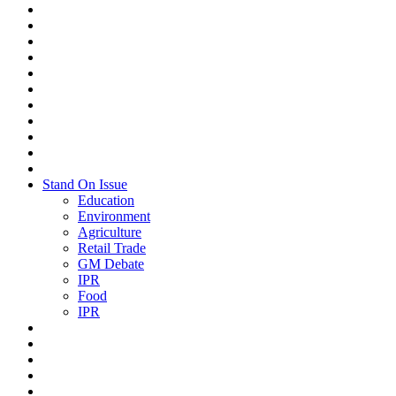
Stand On Issue
Education
Environment
Agriculture
Retail Trade
GM Debate
IPR
Food
IPR