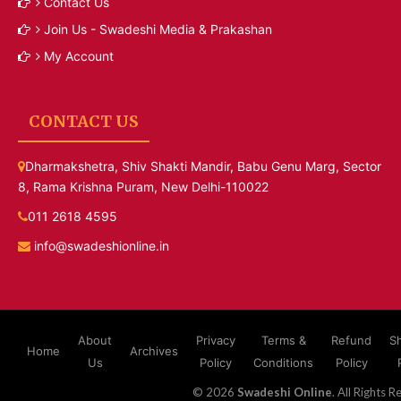
Contact Us
Join Us - Swadeshi Media & Prakashan
My Account
CONTACT US
Dharmakshetra, Shiv Shakti Mandir, Babu Genu Marg, Sector
8, Rama Krishna Puram, New Delhi-110022
011 2618 4595
info@swadeshionline.in
About
Privacy
Terms &
Refund
S
Home
Archives
Us
Policy
Conditions
Policy
© 2026
Swadeshi Online
. All Rights R