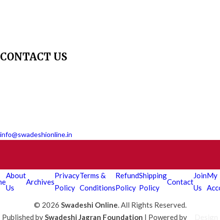
Contact Us
Join Us - Swadeshi Media & Prakashan
My Account
CONTACT US
Dharmakshetra, Shiv Shakti Mandir, Babu Genu Marg, Sector 8, Rama
Krishna Puram, New Delhi-110022
011 2618 4595
info@swadeshionline.in
About
Privacy
Terms &
Refund
Shipping
Join
My
me
Archives
Contact
Us
Policy
Conditions
Policy
Policy
Us
Acc
© 2026
Swadeshi Online
. All Rights Reserved.
Published by
Swadeshi Jagran Foundation
| Powered by
Design