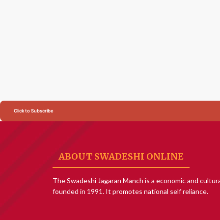
Click to Subscribe
ABOUT SWADESHI ONLINE
The Swadeshi Jagaran Manch is a economic and cultura
founded in 1991. It promotes national self reliance.