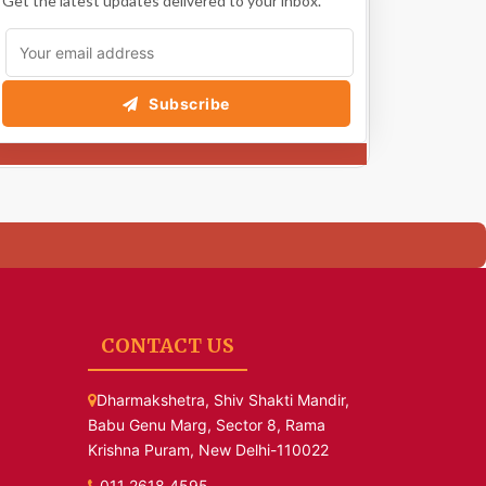
Get the latest updates delivered to your inbox.
Subscribe
CONTACT US
Dharmakshetra, Shiv Shakti Mandir,
Babu Genu Marg, Sector 8, Rama
Krishna Puram, New Delhi-110022
011 2618 4595