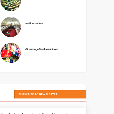
स्वावलंबी भारत अभियान
कोई सपना नहीं, हकीकत है आत्मनिर्भर-भारत
SUBSCRIBE TO NEWSLETTER