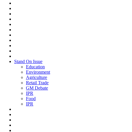
Stand On Issue
Education
Environment
Agriculture
Retail Trade
GM Debate
IPR
Food
IPR