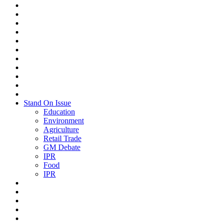
Stand On Issue
Education
Environment
Agriculture
Retail Trade
GM Debate
IPR
Food
IPR