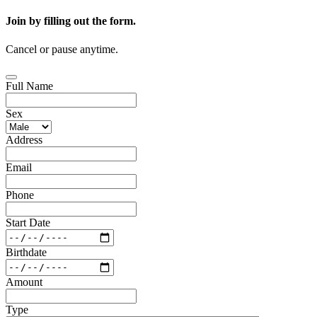
Join by filling out the form.
Cancel or pause anytime.
Full Name
Sex
Address
Email
Phone
Start Date
Birthdate
Amount
Type