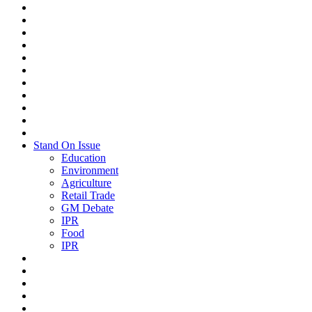
Stand On Issue
Education
Environment
Agriculture
Retail Trade
GM Debate
IPR
Food
IPR