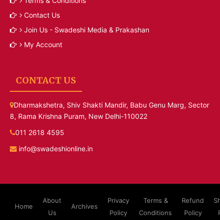
Terms & Conditions
Contact Us
Join Us - Swadeshi Media & Prakashan
My Account
CONTACT US
Dharmakshetra, Shiv Shakti Mandir, Babu Genu Marg, Sector
8, Rama Krishna Puram, New Delhi-110022
011 2618 4595
info@swadeshionline.in
About
Privacy
Terms &
Refund
S
Home
Archives
Us
Policy
Conditions
Policy