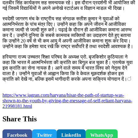
दलबीर सिंह कार्यक्रम सह समन्वयक रहे। इस दौरान प्रदर्शनी भी आयोजित की
गई जिसमें विद्यार्थियों ने अपने अनोखे स्टार्टअप व विज्ञान माडल भी दिखा।
स्वदेशी जागरण मंच के राष्ट्रीय सह संगठक सतीश कुमार ने युवाओं को
आत्मनिर्भरता के पांच मंत्र दिए। उन्होंने कहा कि अपने जीवन में आजीविका
कमाना जल्दी से जल्दी शुरु करें। पढ़ाई के दौरान ही आजीविका कमाना आरम्भ
कर दें। उन्होंने दुनिया के सबसे कामयाब व्यक्तियों का उदाहरण देते हुए बताया
कि उन्होंने 20 वर्ष से भी कम आयु में अपनी आजीविका कमाना शुरू कर दिया।
उन्होंने कहा कि हमेशा याद रखें कि राष्ट्र सर्वोपरि है तथा स्वदेशी आवश्यक है।
हरियाणा राज्य उच्चतर शिक्षा परिषद के अध्यक्ष प्रो. बृजकिशोर कुठियाला ने
कहा कि भारत में आत्मनिर्भरता की क्रांति का बिगुल बज चुका है। प्रत्येक युवा
इस क्रांति का सेना नायक है। आने वाले समय में भारत विश्व को नेतृत्व देने
वाला है। उन्होंने युवाओं से आह्वान किया कि वे केवल मूकदर्शक होकर इस
क्रांति को देखें ना, बल्कि इसमें भागीदारी करके अपना सक्रिय योगदान दें।ं
https://www.jagran.com/haryana/hisar-the-path-of-startup-was-
shown-to-the-youth-by-giving-the-message-of-self-reliant-haryana-
21998181.html
Share This
Facebook
Twitter
LinkedIn
WhatsApp