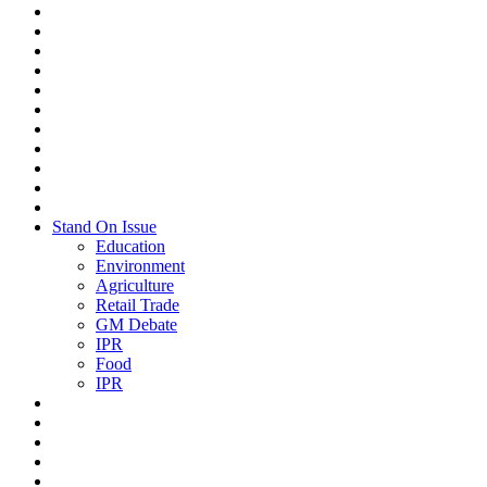
Stand On Issue
Education
Environment
Agriculture
Retail Trade
GM Debate
IPR
Food
IPR