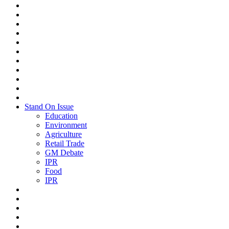
Stand On Issue
Education
Environment
Agriculture
Retail Trade
GM Debate
IPR
Food
IPR