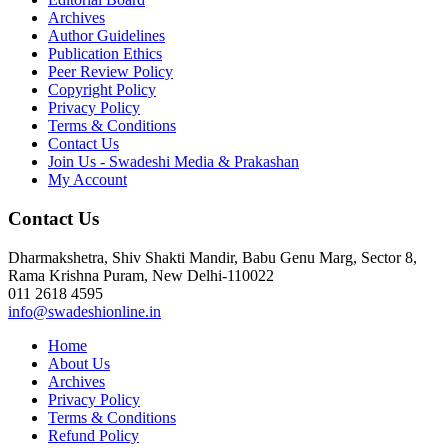
Archives
Author Guidelines
Publication Ethics
Peer Review Policy
Copyright Policy
Privacy Policy
Terms & Conditions
Contact Us
Join Us - Swadeshi Media & Prakashan
My Account
Contact Us
Dharmakshetra, Shiv Shakti Mandir, Babu Genu Marg, Sector 8,
Rama Krishna Puram, New Delhi-110022
011 2618 4595
info@swadeshionline.in
Home
About Us
Archives
Privacy Policy
Terms & Conditions
Refund Policy