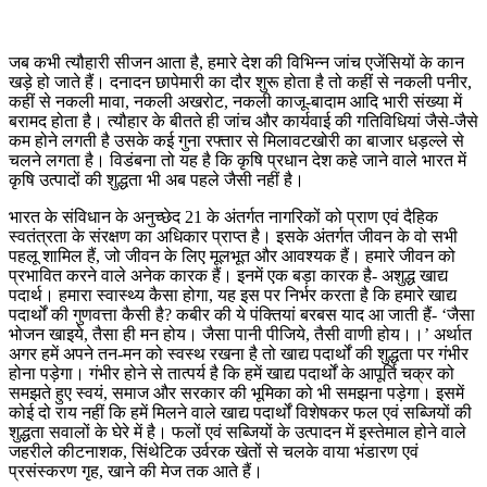
जब कभी त्यौहारी सीजन आता है, हमारे देश की विभिन्न जांच एजेंसियों के कान
खड़े हो जाते हैं। दनादन छापेमारी का दौर शुरू होता है तो कहीं से नकली पनीर,
कहीं से नकली मावा, नकली अखरोट, नकली काजू-बादाम आदि भारी संख्या में
बरामद होता है। त्यौहार के बीतते ही जांच और कार्यवाई की गतिविधियां जैसे-जैसे
कम होने लगती है उसके कई गुना रफ्तार से मिलावटखोरी का बाजार धड़ल्ले से
चलने लगता है। विडंबना तो यह है कि कृषि प्रधान देश कहे जाने वाले भारत में
कृषि उत्पादों की शुद्धता भी अब पहले जैसी नहीं है।
भारत के संविधान के अनुच्छेद 21 के अंतर्गत नागरिकों को प्राण एवं दैहिक
स्वतंत्रता के संरक्षण का अधिकार प्राप्त है। इसके अंतर्गत जीवन के वो सभी
पहलू शामिल हैं, जो जीवन के लिए मूलभूत और आवश्यक हैं। हमारे जीवन को
प्रभावित करने वाले अनेक कारक हैं। इनमें एक बड़ा कारक है- अशुद्ध खाद्य
पदार्थ। हमारा स्वास्थ्य कैसा होगा, यह इस पर निर्भर करता है कि हमारे खाद्य
पदार्थों की गुणवत्ता कैसी है? कबीर की ये पंक्तियां बरबस याद आ जाती हैं- ‘जैसा
भोजन खाइये, तैसा ही मन होय। जैसा पानी पीजिये, तैसी वाणी होय।।’ अर्थात
अगर हमें अपने तन-मन को स्वस्थ रखना है तो खाद्य पदार्थों की शुद्धता पर गंभीर
होना पड़ेगा। गंभीर होने से तात्पर्य है कि हमें खाद्य पदार्थों के आपूर्ति चक्र को
समझते हुए स्वयं, समाज और सरकार की भूमिका को भी समझना पड़ेगा। इसमें
कोई दो राय नहीं कि हमें मिलने वाले खाद्य पदार्थों विशेषकर फल एवं सब्जियों की
शुद्धता सवालों के घेरे में है। फलों एवं सब्जियों के उत्पादन में इस्तेमाल होने वाले
जहरीले कीटनाशक, सिंथेटिक उर्वरक खेतों से चलके वाया भंडारण एवं
प्रसंस्करण गृह, खाने की मेज तक आते हैं।