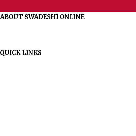
ABOUT SWADESHI ONLINE
The Swadeshi Jagaran Manch is a economic and cultural organisation
founded in 1991. It promotes national self reliance.
QUICK LINKS
Home
About Us
Aim & Scope
Editorial Board
Archives
Author Guidelines
Publication Ethics