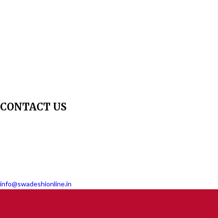
Peer Review Policy
Copyright Policy
Privacy Policy
Terms & Conditions
Contact Us
Join Us - Swadeshi Media & Prakashan
My Account
CONTACT US
Dharmakshetra, Shiv Shakti Mandir, Babu Genu Marg, Sector 8, Rama
Krishna Puram, New Delhi-110022
011 2618 4595
info@swadeshionline.in