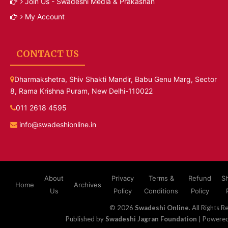
Join Us - Swadeshi Media & Prakashan
My Account
CONTACT US
Dharmakshetra, Shiv Shakti Mandir, Babu Genu Marg, Sector
8, Rama Krishna Puram, New Delhi-110022
011 2618 4595
info@swadeshionline.in
About
Privacy
Terms &
Refund
S
Home
Archives
Us
Policy
Conditions
Policy
© 2026
Swadeshi Online
. All Rights R
Published by
Swadeshi Jagran Foundation
| Powere